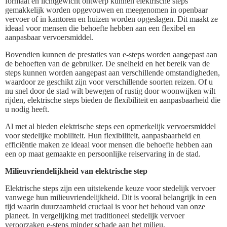
formaat en lichtgewicht ontwerp kunnen elektrische steps
gemakkelijk worden opgevouwen en meegenomen in openbaar
vervoer of in kantoren en huizen worden opgeslagen. Dit maakt ze
ideaal voor mensen die behoefte hebben aan een flexibel en
aanpasbaar vervoersmiddel.
Bovendien kunnen de prestaties van e-steps worden aangepast aan
de behoeften van de gebruiker. De snelheid en het bereik van de
steps kunnen worden aangepast aan verschillende omstandigheden,
waardoor ze geschikt zijn voor verschillende soorten reizen. Of u
nu snel door de stad wilt bewegen of rustig door woonwijken wilt
rijden, elektrische steps bieden de flexibiliteit en aanpasbaarheid die
u nodig heeft.
Al met al bieden elektrische steps een opmerkelijk vervoersmiddel
voor stedelijke mobiliteit. Hun flexibiliteit, aanpasbaarheid en
efficiëntie maken ze ideaal voor mensen die behoefte hebben aan
een op maat gemaakte en persoonlijke reiservaring in de stad.
Milieuvriendelijkheid van elektrische step
Elektrische steps zijn een uitstekende keuze voor stedelijk vervoer
vanwege hun milieuvriendelijkheid. Dit is vooral belangrijk in een
tijd waarin duurzaamheid cruciaal is voor het behoud van onze
planeet. In vergelijking met traditioneel stedelijk vervoer
veroorzaken e-steps minder schade aan het milieu.