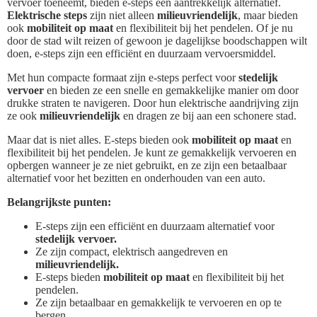
vervoer toeneemt, bieden e-steps een aantrekkelijk alternatief.
Elektrische steps
zijn niet alleen
milieuvriendelijk
, maar bieden
ook
mobiliteit op maat
en flexibiliteit bij het pendelen. Of je nu
door de stad wilt reizen of gewoon je dagelijkse boodschappen wilt
doen, e-steps zijn een efficiënt en duurzaam vervoersmiddel.
Met hun compacte formaat zijn e-steps perfect voor
stedelijk
vervoer
en bieden ze een snelle en gemakkelijke manier om door
drukke straten te navigeren. Door hun elektrische aandrijving zijn
ze ook
milieuvriendelijk
en dragen ze bij aan een schonere stad.
Maar dat is niet alles. E-steps bieden ook
mobiliteit op maat
en
flexibiliteit bij het pendelen. Je kunt ze gemakkelijk vervoeren en
opbergen wanneer je ze niet gebruikt, en ze zijn een betaalbaar
alternatief voor het bezitten en onderhouden van een auto.
Belangrijkste punten:
E-steps zijn een efficiënt en duurzaam alternatief voor
stedelijk vervoer.
Ze zijn compact, elektrisch aangedreven en
milieuvriendelijk.
E-steps bieden
mobiliteit op maat
en flexibiliteit bij het
pendelen.
Ze zijn betaalbaar en gemakkelijk te vervoeren en op te
bergen.