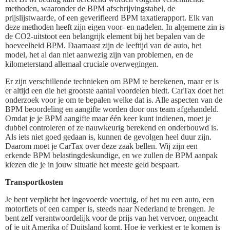
methoden, waaronder de BPM afschrijvingstabel, de
prijslijstwaarde, of een geverifieerd BPM taxatierapport. Elk van
deze methoden heeft zijn eigen voor- en nadelen. In algemene zin is
de CO2-uitstoot een belangrijk element bij het bepalen van de
hoeveelheid BPM. Daarnaast zijn de leeftijd van de auto, het
model, het al dan niet aanwezig zijn van problemen, en de
kilometerstand allemaal cruciale overwegingen.
Er zijn verschillende technieken om BPM te berekenen, maar er is
er altijd een die het grootste aantal voordelen biedt. CarTax doet het
onderzoek voor je om te bepalen welke dat is. Alle aspecten van de
BPM beoordeling en aangifte worden door ons team afgehandeld.
Omdat je je BPM aangifte maar één keer kunt indienen, moet je
dubbel controleren of ze nauwkeurig berekend en onderbouwd is.
Als iets niet goed gedaan is, kunnen de gevolgen heel duur zijn.
Daarom moet je CarTax over deze zaak bellen. Wij zijn een
erkende BPM belastingdeskundige, en we zullen de BPM aanpak
kiezen die je in jouw situatie het meeste geld bespaart.
Transportkosten
Je bent verplicht het ingevoerde voertuig, of het nu een auto, een
motorfiets of een camper is, steeds naar Nederland te brengen. Je
bent zelf verantwoordelijk voor de prijs van het vervoer, ongeacht
of je uit Amerika of Duitsland komt. Hoe je verkiest er te komen is