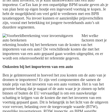
in het land invoeren, of je kunt samenwerken met een auto
importeur. CarTax kan je een onpartijdige BPM taxatie geven als je
van plan bent op eigen houtje een ingevoerd voertuig te kopen. Je
hebt de mogelijkheid om veel geld te verdienen met een BPB
taxatierapport. Na invoer kunnen er aanzienlijke prijsverschillen
zijn, vooral met betrekking tot jongere tweedehands auto’s uit
duurdere segmenten.
Met welke
factoren moet je
rekening houden bij het berekenen van de kosten van het
importeren van een auto? De verschillende kosten die met het
importeren van een auto gepaard gaan worden uitgesplitst, en er
wordt een rekenvoorbeeld ter referentie gegeven.
Onkosten bij het importeren van een auto
Ben je geïnteresseerd in hoeveel het zou kosten om de auto van je
dromen te importeren? Er zijn veel componenten die samen de
totale prijs van het invoeren van een auto vormen. Het is van het
grootste belang dat je nagaat of de auto waar je je zinnen op hebt
binnen of buiten de EU vervaardigd is om een nauwkeurige
schatting te krijgen van de kosten die met het invoeren van een
voertuig gepaard gaan. Dit is belangrijk in het licht van de uitgaven
voor vervoer, belasting over de toegevoegde waarde (BTW),
mogelijke invoertarieven, RDW inspectie, en BPM aangifte.