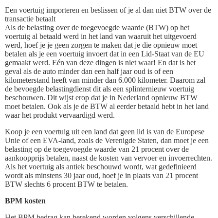
Een voertuig importeren en beslissen of je al dan niet BTW over de
transactie betaalt
Als de belasting over de toegevoegde waarde (BTW) op het
voertuig al betaald werd in het land van waaruit het uitgevoerd
werd, hoef je je geen zorgen te maken dat je die opnieuw moet
betalen als je een voertuig invoert dat in een Lid-Staat van de EU
gemaakt werd. Eén van deze dingen is niet waar! En dat is het
geval als de auto minder dan een half jaar oud is of een
kilometerstand heeft van minder dan 6.000 kilometer. Daarom zal
de bevoegde belastingdienst dit als een splinternieuw voertuig
beschouwen. Dit wijst erop dat je in Nederland opnieuw BTW
moet betalen. Ook als je de BTW al eerder betaald hebt in het land
waar het produkt vervaardigd werd.
Koop je een voertuig uit een land dat geen lid is van de Europese
Unie of een EVA-land, zoals de Verenigde Staten, dan moet je een
belasting op de toegevoegde waarde van 21 procent over de
aankoopprijs betalen, naast de kosten van vervoer en invoerrechten.
Als het voertuig als antiek beschouwd wordt, wat gedefinieerd
wordt als minstens 30 jaar oud, hoef je in plaats van 21 procent
BTW slechts 6 procent BTW te betalen.
BPM kosten
Het BPM bedrag kan berekend worden volgens verschillende