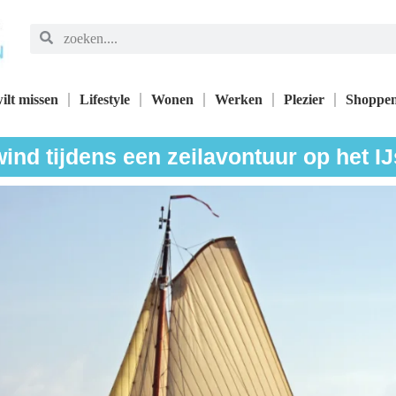
ilt missen
Lifestyle
Wonen
Werken
Plezier
Shoppe
wind tijdens een zeilavontuur op het I