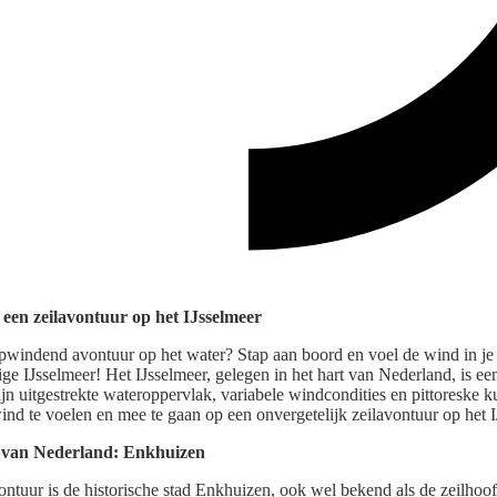
s een zeilavontuur op het IJsselmeer
pwindend avontuur op het water? Stap aan boord en voel de wind in je 
ige IJsselmeer! Het IJsselmeer, gelegen in het hart van Nederland, is e
jn uitgestrekte wateroppervlak, variabele windcondities en pittoreske kus
nd te voelen en mee te gaan op een onvergetelijk zeilavontuur op het I
d van Nederland: Enkhuizen
vontuur is de historische stad Enkhuizen, ook wel bekend als de zeilho