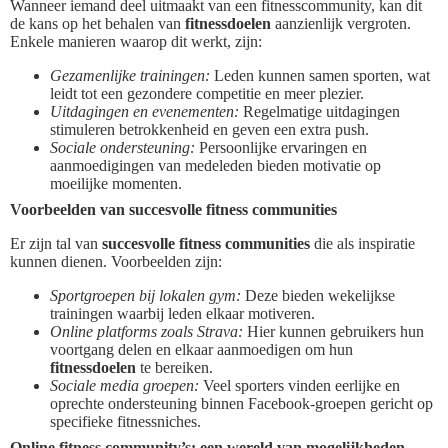
Wanneer iemand deel uitmaakt van een fitnesscommunity, kan dit
de kans op het behalen van
fitnessdoelen
aanzienlijk vergroten.
Enkele manieren waarop dit werkt, zijn:
Gezamenlijke trainingen:
Leden kunnen samen sporten, wat
leidt tot een gezondere competitie en meer plezier.
Uitdagingen en evenementen:
Regelmatige uitdagingen
stimuleren betrokkenheid en geven een extra push.
Sociale ondersteuning:
Persoonlijke ervaringen en
aanmoedigingen van medeleden bieden motivatie op
moeilijke momenten.
Voorbeelden van succesvolle fitness communities
Er zijn tal van
succesvolle fitness communities
die als inspiratie
kunnen dienen. Voorbeelden zijn:
Sportgroepen bij lokalen gym:
Deze bieden wekelijkse
trainingen waarbij leden elkaar motiveren.
Online platforms zoals Strava:
Hier kunnen gebruikers hun
voortgang delen en elkaar aanmoedigen om hun
fitnessdoelen
te bereiken.
Sociale media groepen:
Veel sporters vinden eerlijke en
oprechte ondersteuning binnen Facebook-groepen gericht op
specifieke fitnessniches.
Online fitness community’s: een wereld van mogelijkheden