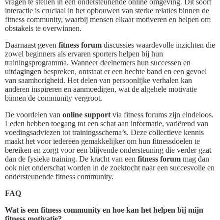
vragen te stellen in een ondersteunende online omgeving. Dit soort
interactie is cruciaal in het opbouwen van sterke relaties binnen de
fitness community, waarbij mensen elkaar motiveren en helpen om
obstakels te overwinnen.
Daarnaast geven
fitness forum
discussies waardevolle inzichten die
zowel beginners als ervaren sporters helpen bij hun
trainingsprogramma. Wanneer deelnemers hun successen en
uitdagingen bespreken, ontstaat er een hechte band en een gevoel
van saamhorigheid. Het delen van persoonlijke verhalen kan
anderen inspireren en aanmoedigen, wat de algehele motivatie
binnen de community vergroot.
De voordelen van
online support
via fitness forums zijn eindeloos.
Leden hebben toegang tot een schat aan informatie, variërend van
voedingsadviezen tot trainingsschema’s. Deze collectieve kennis
maakt het voor iedereen gemakkelijker om hun fitnessdoelen te
bereiken en zorgt voor een blijvende ondersteuning die verder gaat
dan de fysieke training. De kracht van een
fitness forum
mag dan
ook niet onderschat worden in de zoektocht naar een succesvolle en
ondersteunende fitness community.
FAQ
Wat is een fitness community en hoe kan het helpen bij mijn
fitness motivatie?