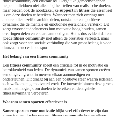
fitnesscommunity een cruciale rol. Dergelijke gemeenschappen
helpen individuen niet alleen bij het stellen van realistische doelen,
maar bieden ook de noodzakelijke
support in fitness
die essentieel
is om deze doelen te bereiken. Wanneer men zich omringt met
anderen die dezelfde ambitie delen, ontstaat er een positieve
dynamiek die de mentale en emotionele gesteldheid versterkt. Dit
zorgt ervoor dat deelnemers hun motivatie hoog houden, samen
ervaringen delen en elkaar aanmoedigen. Het is dus evident dat een
goede
fitness community
niet alleen de prestaties verbetert, maar
ook zorgt voor een sociale verbinding die van groot belang is voor
duurzaam succes in de sport.
Het belang van een fitness community
Een
fitness community
speelt een cruciale rol in de motivatie en
betrokkenheid van leden. De dynamiek van samen sporten creëert
een omgeving waarin mensen elkaar aanmoedigen en
ondersteunen. Dit draagt bij aan een positieve sfeer waarin iedereen
zich welkom en gemotiveerd voelt. De interactie binnen deze groep
maakt het mogelijk om doelen te bereiken en de algehele
fitnesservaring te verbeteren.
Waarom samen sporten effectiever is
Samen sporten voor motivatie
blijkt veel effectiever te zijn dan
alleen trainen. Leden van een
fitness community
komen elkaar