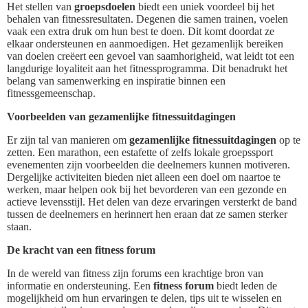
Het stellen van
groepsdoelen
biedt een uniek voordeel bij het
behalen van fitnessresultaten. Degenen die samen trainen, voelen
vaak een extra druk om hun best te doen. Dit komt doordat ze
elkaar ondersteunen en aanmoedigen. Het gezamenlijk bereiken
van doelen creëert een gevoel van saamhorigheid, wat leidt tot een
langdurige loyaliteit aan het fitnessprogramma. Dit benadrukt het
belang van samenwerking en inspiratie binnen een
fitnessgemeenschap.
Voorbeelden van gezamenlijke fitnessuitdagingen
Er zijn tal van manieren om
gezamenlijke fitnessuitdagingen
op te
zetten. Een marathon, een estafette of zelfs lokale groepssport
evenementen zijn voorbeelden die deelnemers kunnen motiveren.
Dergelijke activiteiten bieden niet alleen een doel om naartoe te
werken, maar helpen ook bij het bevorderen van een gezonde en
actieve levensstijl. Het delen van deze ervaringen versterkt de band
tussen de deelnemers en herinnert hen eraan dat ze samen sterker
staan.
De kracht van een fitness forum
In de wereld van fitness zijn forums een krachtige bron van
informatie en ondersteuning. Een
fitness forum
biedt leden de
mogelijkheid om hun ervaringen te delen, tips uit te wisselen en