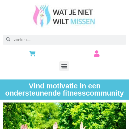
Vind motivatie in een
ondersteunende fitnesscommunity