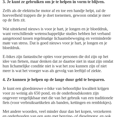
3. Je kunt ze gebruiken om je te helpen in vorm te blijven.
Zelfs als de elektrische motor af en toe een handje helpt, zal de
hoeveelheid trappen die je doet toenemen, gewoon omdat je meer
op de fiets zit.
Wat uitstekend nieuws is voor je hart, je longen en je bloeddruk,
want verschillende wetenschappelijke studies hebben het verband
aangetoond tussen regelmatige lichaamsbeweging en verminderde
mate van stress. Dat is goed nieuws voor je hart, je longen en je
bloeddruk.
E-bikes zijn fantastische opties voor personen die dol zijn op het
idee van fietsen, maar denken dat ze daartoe niet in staat zijn omdat
hun lichamelijke conditie niet is wat het zou kunnen zijn of niet
meer is wat het vroeger was als gevolg van leeftijd of ziekte.
4. Ze kunnen je helpen op de lange duur geld te besparen.
Je kunt een gloednieuwe e-bike van behoorlijke kwaliteit krijgen
voor zo weinig als 650 pond, en de onderhoudskosten zijn
ongeveer vergelijkbaar met die van het gebruik van een traditionele
fiets (voor verbruiksartikelen als banden, kettingen en remblokjes).
Met andere woorden, veel minder duur dan het kopen, verzekeren
en onderhouden van een auto met benzine- of dieselmotor, en ook