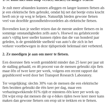
Je zult meer afstanden kunnen afleggen en langer kunnen fietsen als
je een elektrische fiets gebruikt, omdat hij net dat beetje extra kracht
heeft om je op weg te helpen. Natuurlijk bieden gewone fietsen
veel van dezelfde gezondheidsvoordelen als elektrische fietsen.
Bovendien kun je sneller reizen dan de meeste andere fietsers en in
sommige omstandigheden zelfs auto’s. Hoewel nu gefabriceerde
auto’s vijftig keer sneller kunnen rijden dan die van honderd jaar
geleden, is de gemiddelde snelheid van auto’s die zich in het
verkeer voortbewegen in deze tijdsperiode helemaal niet verbeterd.
2. Ze moedigen je aan om meer te fietsen.
Een doorsnee fiets wordt gemiddeld minder dan 25 keer per jaar uit
de stalling gehaald, en 46 procent van de mensen gebruikt zijn fiets
maar één of twee keer per week, volgens een recent rapport dat
gepubliceerd werd door het Transport Research Laboratory.
Ter vergelijking: slechts 30% van de mensen die een elektrische
fiets bezitten gebruikt die één keer per dag, maar een
verbazingwekkende 81% rijdt er minstens één keer per week op.
Dit wijst erop dat mensen die op e-bikes rijden twee keer meer kans
maken dan gewone fietsers om erop uit te trekken en te fietsen.