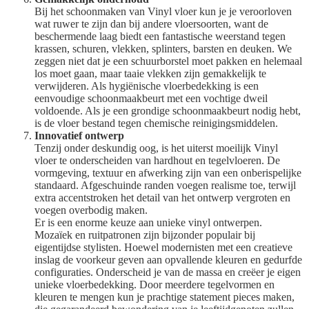
Bij het schoonmaken van Vinyl vloer kun je je veroorloven
wat ruwer te zijn dan bij andere vloersoorten, want de
beschermende laag biedt een fantastische weerstand tegen
krassen, schuren, vlekken, splinters, barsten en deuken. We
zeggen niet dat je een schuurborstel moet pakken en helemaal
los moet gaan, maar taaie vlekken zijn gemakkelijk te
verwijderen. Als hygiënische vloerbedekking is een
eenvoudige schoonmaakbeurt met een vochtige dweil
voldoende. Als je een grondige schoonmaakbeurt nodig hebt,
is de vloer bestand tegen chemische reinigingsmiddelen.
Innovatief ontwerp
Tenzij onder deskundig oog, is het uiterst moeilijk Vinyl
vloer te onderscheiden van hardhout en tegelvloeren. De
vormgeving, textuur en afwerking zijn van een onberispelijke
standaard. Afgeschuinde randen voegen realisme toe, terwijl
extra accentstroken het detail van het ontwerp vergroten en
voegen overbodig maken.
Er is een enorme keuze aan unieke vinyl ontwerpen.
Mozaïek en ruitpatronen zijn bijzonder populair bij
eigentijdse stylisten. Hoewel modernisten met een creatieve
inslag de voorkeur geven aan opvallende kleuren en gedurfde
configuraties. Onderscheid je van de massa en creëer je eigen
unieke vloerbedekking. Door meerdere tegelvormen en
kleuren te mengen kun je prachtige statement pieces maken,