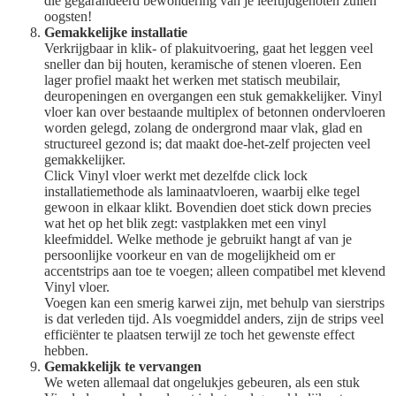
die gegarandeerd bewondering van je leeftijdgenoten zullen
oogsten!
Gemakkelijke installatie
Verkrijgbaar in klik- of plakuitvoering, gaat het leggen veel
sneller dan bij houten, keramische of stenen vloeren. Een
lager profiel maakt het werken met statisch meubilair,
deuropeningen en overgangen een stuk gemakkelijker. Vinyl
vloer kan over bestaande multiplex of betonnen ondervloeren
worden gelegd, zolang de ondergrond maar vlak, glad en
structureel gezond is; dat maakt doe-het-zelf projecten veel
gemakkelijker.
Click Vinyl vloer werkt met dezelfde click lock
installatiemethode als laminaatvloeren, waarbij elke tegel
gewoon in elkaar klikt. Bovendien doet stick down precies
wat het op het blik zegt: vastplakken met een vinyl
kleefmiddel. Welke methode je gebruikt hangt af van je
persoonlijke voorkeur en van de mogelijkheid om er
accentstrips aan toe te voegen; alleen compatibel met klevend
Vinyl vloer.
Voegen kan een smerig karwei zijn, met behulp van sierstrips
is dat verleden tijd. Als voegmiddel anders, zijn de strips veel
efficiënter te plaatsen terwijl ze toch het gewenste effect
hebben.
Gemakkelijk te vervangen
We weten allemaal dat ongelukjes gebeuren, als een stuk