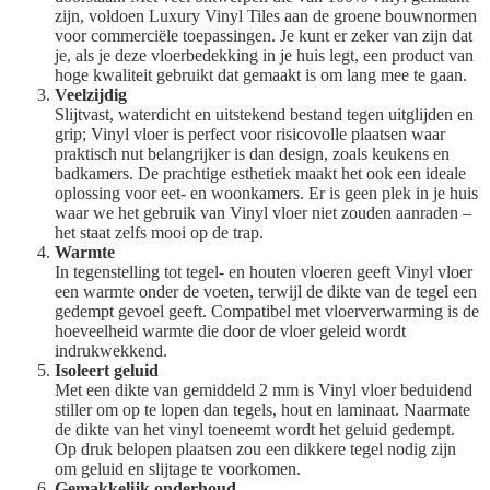
zijn, voldoen Luxury Vinyl Tiles aan de groene bouwnormen
voor commerciële toepassingen. Je kunt er zeker van zijn dat
je, als je deze vloerbedekking in je huis legt, een product van
hoge kwaliteit gebruikt dat gemaakt is om lang mee te gaan.
Veelzijdig
Slijtvast, waterdicht en uitstekend bestand tegen uitglijden en
grip; Vinyl vloer is perfect voor risicovolle plaatsen waar
praktisch nut belangrijker is dan design, zoals keukens en
badkamers. De prachtige esthetiek maakt het ook een ideale
oplossing voor eet- en woonkamers. Er is geen plek in je huis
waar we het gebruik van Vinyl vloer niet zouden aanraden –
het staat zelfs mooi op de trap.
Warmte
In tegenstelling tot tegel- en houten vloeren geeft Vinyl vloer
een warmte onder de voeten, terwijl de dikte van de tegel een
gedempt gevoel geeft. Compatibel met vloerverwarming is de
hoeveelheid warmte die door de vloer geleid wordt
indrukwekkend.
Isoleert geluid
Met een dikte van gemiddeld 2 mm is Vinyl vloer beduidend
stiller om op te lopen dan tegels, hout en laminaat. Naarmate
de dikte van het vinyl toeneemt wordt het geluid gedempt.
Op druk belopen plaatsen zou een dikkere tegel nodig zijn
om geluid en slijtage te voorkomen.
Gemakkelijk onderhoud