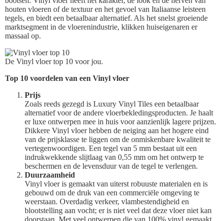
bootsen. Vinyl vloer heeft het karakter, de look en de nerven van
houten vloeren of de textuur en het gevoel van Italiaanse leisteen
tegels, en biedt een betaalbaar alternatief. Als het snelst groeiende
marktsegment in de vloerenindustrie, klikken huiseigenaren er
massaal op.
De Vinyl vloer top 10 voor jou.
Top 10 voordelen van een Vinyl vloer
Prijs
Zoals reeds gezegd is Luxury Vinyl Tiles een betaalbaar
alternatief voor de andere vloerbekledingsproducten. Je haalt
er luxe ontwerpen mee in huis voor aanzienlijk lagere prijzen.
Dikkere Vinyl vloer hebben de neiging aan het hogere eind
van de prijsklasse te liggen om de onmiskenbare kwaliteit te
vertegenwoordigen. Een tegel van 5 mm bestaat uit een
indrukwekkende slijtlaag van 0,55 mm om het ontwerp te
beschermen en de levensduur van de tegel te verlengen.
Duurzaamheid
Vinyl vloer is gemaakt van uiterst robuuste materialen en is
gebouwd om de druk van een commerciële omgeving te
weerstaan. Overdadig verkeer, vlambestendigheid en
blootstelling aan vocht; er is niet veel dat deze vloer niet kan
doorstaan. Met veel ontwerpen die van 100% vinyl gemaakt