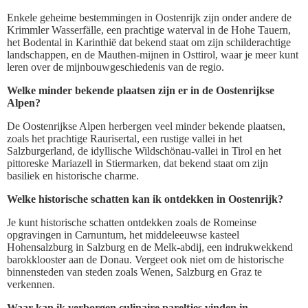
Enkele geheime bestemmingen in Oostenrijk zijn onder andere de
Krimmler Wasserfälle, een prachtige waterval in de Hohe Tauern,
het Bodental in Karinthië dat bekend staat om zijn schilderachtige
landschappen, en de Mauthen-mijnen in Osttirol, waar je meer kunt
leren over de mijnbouwgeschiedenis van de regio.
Welke minder bekende plaatsen zijn er in de Oostenrijkse
Alpen?
De Oostenrijkse Alpen herbergen veel minder bekende plaatsen,
zoals het prachtige Raurisertal, een rustige vallei in het
Salzburgerland, de idyllische Wildschönau-vallei in Tirol en het
pittoreske Mariazell in Stiermarken, dat bekend staat om zijn
basiliek en historische charme.
Welke historische schatten kan ik ontdekken in Oostenrijk?
Je kunt historische schatten ontdekken zoals de Romeinse
opgravingen in Carnuntum, het middeleeuwse kasteel
Hohensalzburg in Salzburg en de Melk-abdij, een indrukwekkend
barokklooster aan de Donau. Vergeet ook niet om de historische
binnensteden van steden zoals Wenen, Salzburg en Graz te
verkennen.
Waar kan ik verborgen culinaire pareltjes vinden in