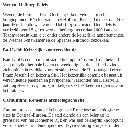
Wenen: Hofburg Paleis
Wenen, de hoofdstad van Oostenrijk, kent vele historische
hoogtepunten. Eén hiervan is het Hofburg Paleis, dat meer dan 600
jaar de residentie was van de Habsburgse vorsten. Het paleis is
verdeeld over 18 gebouwen en herbergt meer dan 2600 kamers.
Tegenwoordig kun je er onder andere de keizerlijke appartementen,
de Weense Schatkamer en de Spaanse Rijschool bezoeken.
Bad Ischl: Keizerlijke zomerresidentie
Bad Ischl is een charmant stadje in Opper-Oostenrijk dat bekend
staat om zijn thermale baden en weelderige parken. Hier bevindt
zich ook de keizerlijke zomerresidentie van de Habsburgse keizer
Franz Joseph I en keizerin Sisi. Het keizerlijke complex bestaat uit
verschillende paleizen en paviljoenen, waaronder het Kaiservilla,
dat nog steeds in zijn oorspronkelijke staat verkeert en open is voor
het publiek.
Carnuntum: Romeinse archeologische site
Carnuntum is een van de belangrijkste Romeinse archeologische
sites in Centraal-Europa. De stad diende als een belangrijke
grensstad van het Romeinse Rijk en was een belangrijk knooppunt
voor handel en militaire operaties. Tegenwoordig kun je er onder