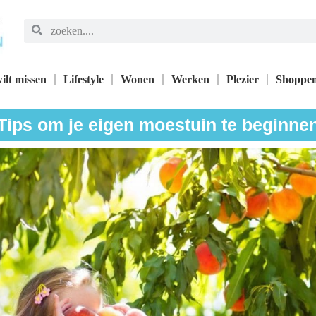
ilt missen
Lifestyle
Wonen
Werken
Plezier
Shoppe
Tips om je eigen moestuin te beginne