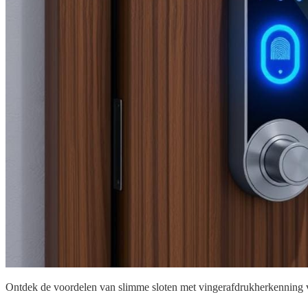
Ontdek de voordelen van slimme sloten met vingerafdrukherkenning v