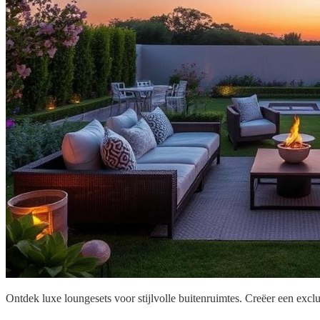
Ontdek luxe loungesets voor stijlvolle buitenruimtes. Creëer een excl