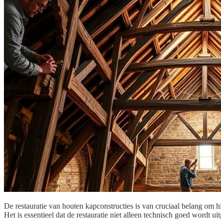
De restauratie van houten kapconstructies is van cruciaal belang om hi
Het is essentieel dat de restauratie niet alleen technisch goed wordt