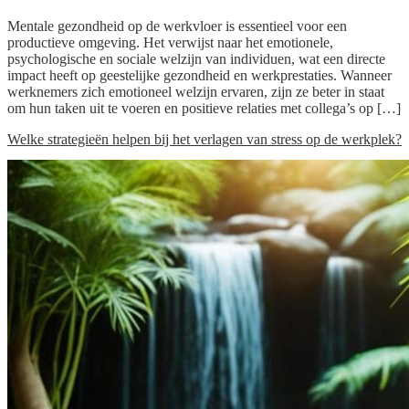
Mentale gezondheid op de werkvloer is essentieel voor een
productieve omgeving. Het verwijst naar het emotionele,
psychologische en sociale welzijn van individuen, wat een directe
impact heeft op geestelijke gezondheid en werkprestaties. Wanneer
werknemers zich emotioneel welzijn ervaren, zijn ze beter in staat
om hun taken uit te voeren en positieve relaties met collega’s op […]
Welke strategieën helpen bij het verlagen van stress op de werkplek?