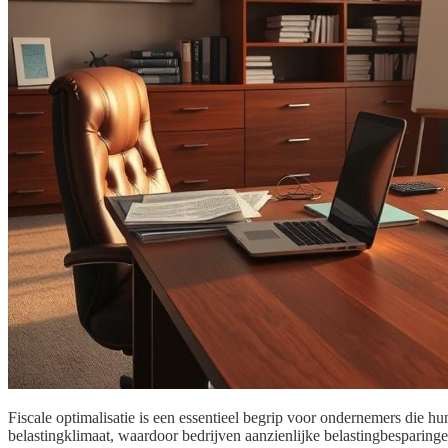
Fiscale optimalisatie is een essentieel begrip voor ondernemers die hu
belastingklimaat, waardoor bedrijven aanzienlijke belastingbesparingen