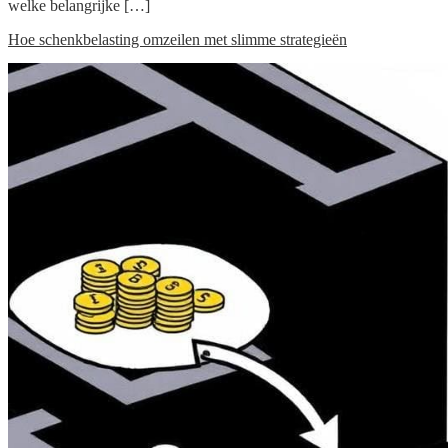
welke belangrijke […]
Hoe schenkbelasting omzeilen met slimme strategieën