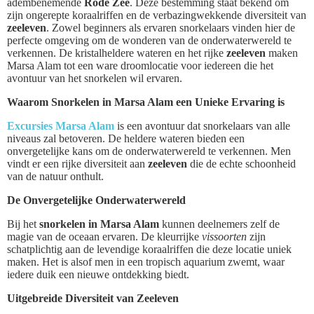
adembenemende
Rode Zee
. Deze bestemming staat bekend om
zijn ongerepte koraalriffen en de verbazingwekkende diversiteit van
zeeleven
. Zowel beginners als ervaren snorkelaars vinden hier de
perfecte omgeving om de wonderen van de onderwaterwereld te
verkennen. De kristalheldere wateren en het rijke
zeeleven
maken
Marsa Alam tot een ware droomlocatie voor iedereen die het
avontuur van het snorkelen wil ervaren.
Waarom Snorkelen in Marsa Alam een Unieke Ervaring is
Excursies Marsa Alam
is een avontuur dat snorkelaars van alle
niveaus zal betoveren. De heldere wateren bieden een
onvergetelijke kans om de onderwaterwereld te verkennen. Men
vindt er een rijke diversiteit aan
zeeleven
die de echte schoonheid
van de natuur onthult.
De Onvergetelijke Onderwaterwereld
Bij het
snorkelen in Marsa Alam
kunnen deelnemers zelf de
magie van de oceaan ervaren. De kleurrijke
vissoorten
zijn
schatplichtig aan de levendige koraalriffen die deze locatie uniek
maken. Het is alsof men in een tropisch aquarium zwemt, waar
iedere duik een nieuwe ontdekking biedt.
Uitgebreide Diversiteit van Zeeleven