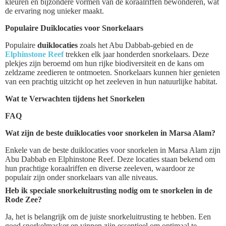
kleuren en bijzondere vormen van de koraalriffen bewonderen, wat
de ervaring nog unieker maakt.
Populaire Duiklocaties voor Snorkelaars
Populaire
duiklocaties
zoals het Abu Dabbab-gebied en de
Elphinstone Reef
trekken elk jaar honderden snorkelaars. Deze
plekjes zijn beroemd om hun rijke biodiversiteit en de kans om
zeldzame zeedieren te ontmoeten. Snorkelaars kunnen hier genieten
van een prachtig uitzicht op het zeeleven in hun natuurlijke habitat.
Wat te Verwachten tijdens het Snorkelen
FAQ
Wat zijn de beste duiklocaties voor snorkelen in Marsa Alam?
Enkele van de beste duiklocaties voor snorkelen in Marsa Alam zijn
Abu Dabbab en Elphinstone Reef. Deze locaties staan bekend om
hun prachtige koraalriffen en diverse zeeleven, waardoor ze
populair zijn onder snorkelaars van alle niveaus.
Heb ik speciale snorkeluitrusting nodig om te snorkelen in de
Rode Zee?
Ja, het is belangrijk om de juiste snorkeluitrusting te hebben. Een
goed snorkelmasker en vinnen zijn essentieel om optimaal te