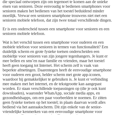
die speciaal ontworpen zijn om tegemoet te komen aan de unieke
eisen van senioren. Deze eenvoudig te bedienen smartphones voor
senioren maken het bedienen van het toestel beduidend minder
moeilijk. Verwar een senioren smartphone trouwens niet met een
senioren mobiele telefoon, dat zijn twee totaal verschillende dingen.
Er is een onderscheid tussen een smartphone voor senioren en een
senioren mobiele telefoon.
Wat is het verschil tussen een smartphone voor ouderen en een
mobiele telefoon voor senioren in termen van functionaliteit? Een
duidelijk scherm en grote fysieke toetsen onderscheiden een
mobieltje voor senioren van zijn jongere tegenhangers. Je kunt er
mee bellen en sms’en naar familie en vrienden, maar het toestel
heeft geen toegang tot Internet. Het scherm zelf is vaak van
beperkte afmetingen. Daarentegen heeft de eenvoudige smartphone
voor ouderen een groot, helder scherm met grote app-iconen,
waardoor hij gemakkelijker te gebruiken is. Je kunt er verbinding
mee maken met het internet, en de tekstgrootte kan aangepast
worden. Er staan verschillende toepassingen op (die je ook kunt
downloaden), waaronder WhatsApp, sociale media apps, en
gezondheidsapps, om een paar voorbeelden te noemen. Er zitten
geen fysieke toetsen op het toestel; in plaats daarvan wordt alles
bediend via het aanraakscherm. Dit zijn enkele van de senior-
vriendelijke kenmerken van een eenvoudige smartphone voor