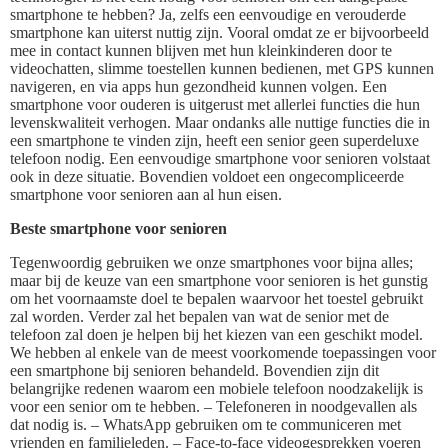
smartphone te hebben? Ja, zelfs een eenvoudige en verouderde
smartphone kan uiterst nuttig zijn. Vooral omdat ze er bijvoorbeeld
mee in contact kunnen blijven met hun kleinkinderen door te
videochatten, slimme toestellen kunnen bedienen, met GPS kunnen
navigeren, en via apps hun gezondheid kunnen volgen. Een
smartphone voor ouderen is uitgerust met allerlei functies die hun
levenskwaliteit verhogen. Maar ondanks alle nuttige functies die in
een smartphone te vinden zijn, heeft een senior geen superdeluxe
telefoon nodig. Een eenvoudige smartphone voor senioren volstaat
ook in deze situatie. Bovendien voldoet een ongecompliceerde
smartphone voor senioren aan al hun eisen.
Beste smartphone voor senioren
Tegenwoordig gebruiken we onze smartphones voor bijna alles;
maar bij de keuze van een smartphone voor senioren is het gunstig
om het voornaamste doel te bepalen waarvoor het toestel gebruikt
zal worden. Verder zal het bepalen van wat de senior met de
telefoon zal doen je helpen bij het kiezen van een geschikt model.
We hebben al enkele van de meest voorkomende toepassingen voor
een smartphone bij senioren behandeld. Bovendien zijn dit
belangrijke redenen waarom een mobiele telefoon noodzakelijk is
voor een senior om te hebben. – Telefoneren in noodgevallen als
dat nodig is. – WhatsApp gebruiken om te communiceren met
vrienden en familieleden. – Face-to-face videogesprekken voeren