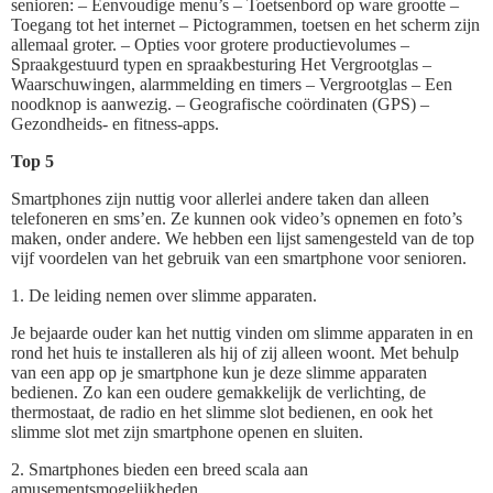
senioren: – Eenvoudige menu’s – Toetsenbord op ware grootte –
Toegang tot het internet – Pictogrammen, toetsen en het scherm zijn
allemaal groter. – Opties voor grotere productievolumes –
Spraakgestuurd typen en spraakbesturing Het Vergrootglas –
Waarschuwingen, alarmmelding en timers – Vergrootglas – Een
noodknop is aanwezig. – Geografische coördinaten (GPS) –
Gezondheids- en fitness-apps.
Top 5
Smartphones zijn nuttig voor allerlei andere taken dan alleen
telefoneren en sms’en. Ze kunnen ook video’s opnemen en foto’s
maken, onder andere. We hebben een lijst samengesteld van de top
vijf voordelen van het gebruik van een smartphone voor senioren.
1. De leiding nemen over slimme apparaten.
Je bejaarde ouder kan het nuttig vinden om slimme apparaten in en
rond het huis te installeren als hij of zij alleen woont. Met behulp
van een app op je smartphone kun je deze slimme apparaten
bedienen. Zo kan een oudere gemakkelijk de verlichting, de
thermostaat, de radio en het slimme slot bedienen, en ook het
slimme slot met zijn smartphone openen en sluiten.
2. Smartphones bieden een breed scala aan
amusementsmogelijkheden.