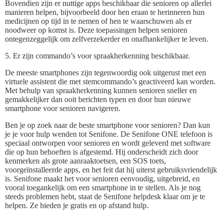
Bovendien zijn er nuttige apps beschikbaar die senioren op allerlei
manieren helpen, bijvoorbeeld door hen eraan te herinneren hun
medicijnen op tijd in te nemen of hen te waarschuwen als er
noodweer op komst is. Deze toepassingen helpen senioren
ontegenzeggelijk om zelfverzekerder en onafhankelijker te leven.
5. Er zijn commando’s voor spraakherkenning beschikbaar.
De meeste smartphones zijn tegenwoordig ook uitgerust met een
virtuele assistent die met stemcommando’s geactiveerd kan worden.
Met behulp van spraakherkenning kunnen senioren sneller en
gemakkelijker dan ooit berichten typen en door hun nieuwe
smartphone voor senioren navigeren.
Ben je op zoek naar de beste smartphone voor senioren? Dan kun
je je voor hulp wenden tot Senifone. De Senifone ONE telefoon is
speciaal ontworpen voor senioren en wordt geleverd met software
die op hun behoeften is afgestemd. Hij onderscheidt zich door
kenmerken als grote aanraaktoetsen, een SOS toets,
voorgeïnstalleerde apps, en het feit dat hij uiterst gebruiksvriendelijk
is. Senifone maakt het voor senioren eenvoudig, uitgebreid, en
vooral toegankelijk om een smartphone in te stellen. Als je nog
steeds problemen hebt, staat de Senifone helpdesk klaar om je te
helpen. Ze bieden je gratis en op afstand hulp.