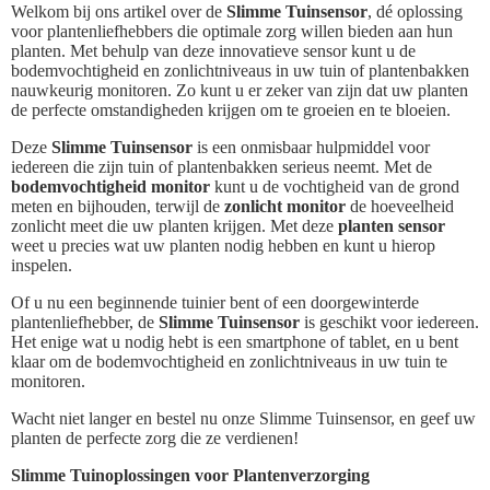
Welkom bij ons artikel over de
Slimme Tuinsensor
, dé oplossing
voor plantenliefhebbers die optimale zorg willen bieden aan hun
planten. Met behulp van deze innovatieve sensor kunt u de
bodemvochtigheid en zonlichtniveaus in uw tuin of plantenbakken
nauwkeurig monitoren. Zo kunt u er zeker van zijn dat uw planten
de perfecte omstandigheden krijgen om te groeien en te bloeien.
Deze
Slimme Tuinsensor
is een onmisbaar hulpmiddel voor
iedereen die zijn tuin of plantenbakken serieus neemt. Met de
bodemvochtigheid monitor
kunt u de vochtigheid van de grond
meten en bijhouden, terwijl de
zonlicht monitor
de hoeveelheid
zonlicht meet die uw planten krijgen. Met deze
planten sensor
weet u precies wat uw planten nodig hebben en kunt u hierop
inspelen.
Of u nu een beginnende tuinier bent of een doorgewinterde
plantenliefhebber, de
Slimme Tuinsensor
is geschikt voor iedereen.
Het enige wat u nodig hebt is een smartphone of tablet, en u bent
klaar om de bodemvochtigheid en zonlichtniveaus in uw tuin te
monitoren.
Wacht niet langer en bestel nu onze Slimme Tuinsensor, en geef uw
planten de perfecte zorg die ze verdienen!
Slimme Tuinoplossingen voor Plantenverzorging