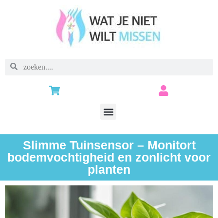
Slimme Tuinsensor – Monitort
bodemvochtigheid en zonlicht voor
planten