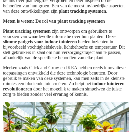
kennis over plantengroei vergroten en beter inspelen op de
behoeften van hun groen. Een van de meest invloedrijke aspecten
van deze ontwikkelingen zijn
plant tracking systemen
.
Meten is weten: De rol van plant tracking systemen
Plant tracking systemen
zijn ontworpen om gebruikers te
voorzien van waardevolle informatie over hun planten. Deze
slimme gadgets voor indoor tuinieren
bieden inzichten in
bijvoorbeeld vochtigheidslevels, lichtbehoefte en temperatuur. Dit
stelt gebruikers in staat om hun verzorgingstraject aan te passen,
afhankelijk van de specifieke behoeften van elke plant.
Merken zoals Click and Grow en IKEA hebben reeds innovatieve
toepassingen ontwikkeld die deze technologie benutten. Door
gebruik te maken van deze systemen, kan men zelfs in de kleinste
ruimtes een bloeiende tuin creëren. Zo helpt het
indoor tuinieren
revolutioneren
door het mogelijk te maken simpelweg de juiste
zorg te bieden zonder veel ervaring of kennis.