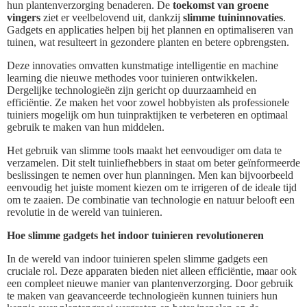
hun plantenverzorging benaderen. De
toekomst van groene
vingers
ziet er veelbelovend uit, dankzij
slimme tuininnovaties
.
Gadgets en applicaties helpen bij het plannen en optimaliseren van
tuinen, wat resulteert in gezondere planten en betere opbrengsten.
Deze innovaties omvatten kunstmatige intelligentie en machine
learning die nieuwe methodes voor tuinieren ontwikkelen.
Dergelijke technologieën zijn gericht op duurzaamheid en
efficiëntie. Ze maken het voor zowel hobbyisten als professionele
tuiniers mogelijk om hun tuinpraktijken te verbeteren en optimaal
gebruik te maken van hun middelen.
Het gebruik van slimme tools maakt het eenvoudiger om data te
verzamelen. Dit stelt tuinliefhebbers in staat om beter geïnformeerde
beslissingen te nemen over hun planningen. Men kan bijvoorbeeld
eenvoudig het juiste moment kiezen om te irrigeren of de ideale tijd
om te zaaien. De combinatie van technologie en natuur belooft een
revolutie in de wereld van tuinieren.
Hoe slimme gadgets het indoor tuinieren revolutioneren
In de wereld van indoor tuinieren spelen slimme gadgets een
cruciale rol. Deze apparaten bieden niet alleen efficiëntie, maar ook
een compleet nieuwe manier van plantenverzorging. Door gebruik
te maken van geavanceerde technologieën kunnen tuiniers hun