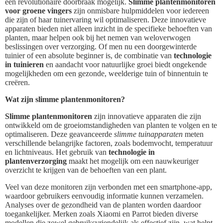
een revolutionaire doorbraak mogelijk.
Slimme plantenmonitoren
voor groene vingers
zijn onmisbare hulpmiddelen voor iedereen
die zijn of haar tuinervaring wil optimaliseren. Deze innovatieve
apparaten bieden niet alleen inzicht in de specifieke behoeften van
planten, maar helpen ook bij het nemen van weloverwogen
beslissingen over verzorging. Of men nu een doorgewinterde
tuinier of een absolute beginner is, de combinatie van
technologie
in tuinieren
en aandacht voor natuurlijke groei biedt ongekende
mogelijkheden om een gezonde, weelderige tuin of binnentuin te
creëren.
Wat zijn slimme plantenmonitoren?
Slimme plantenmonitoren
zijn innovatieve apparaten die zijn
ontwikkeld om de groeiomstandigheden van planten te volgen en te
optimaliseren. Deze geavanceerde
slimme tuinapparaten
meten
verschillende belangrijke factoren, zoals bodemvocht, temperatuur
en lichtniveaus. Het gebruik van
technologie in
plantenverzorging
maakt het mogelijk om een nauwkeuriger
overzicht te krijgen van de behoeften van een plant.
Veel van deze monitoren zijn verbonden met een smartphone-app,
waardoor gebruikers eenvoudig informatie kunnen verzamelen.
Analyses over de gezondheid van de planten worden daardoor
toegankelijker. Merken zoals Xiaomi en Parrot bieden diverse
modellen die zowel gebruiksvriendelijk als effectief zijn, wat helpt