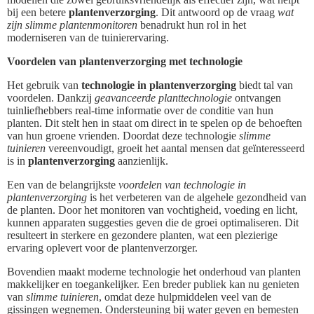
bij een betere
plantenverzorging
. Dit antwoord op de vraag
wat
zijn slimme plantenmonitoren
benadrukt hun rol in het
moderniseren van de tuinierervaring.
Voordelen van plantenverzorging met technologie
Het gebruik van
technologie in plantenverzorging
biedt tal van
voordelen. Dankzij
geavanceerde planttechnologie
ontvangen
tuinliefhebbers real-time informatie over de conditie van hun
planten. Dit stelt hen in staat om direct in te spelen op de behoeften
van hun groene vrienden. Doordat deze technologie
slimme
tuinieren
vereenvoudigt, groeit het aantal mensen dat geïnteresseerd
is in
plantenverzorging
aanzienlijk.
Een van de belangrijkste
voordelen van technologie in
plantenverzorging
is het verbeteren van de algehele gezondheid van
de planten. Door het monitoren van vochtigheid, voeding en licht,
kunnen apparaten suggesties geven die de groei optimaliseren. Dit
resulteert in sterkere en gezondere planten, wat een plezierige
ervaring oplevert voor de plantenverzorger.
Bovendien maakt moderne technologie het onderhoud van planten
makkelijker en toegankelijker. Een breder publiek kan nu genieten
van
slimme tuinieren
, omdat deze hulpmiddelen veel van de
gissingen wegnemen. Ondersteuning bij water geven en bemesten