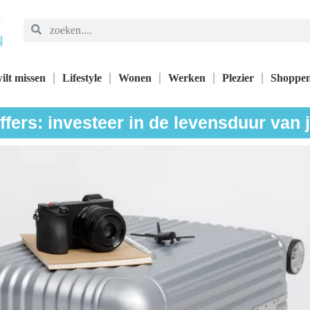
ilt missen
Lifestyle
Wonen
Werken
Plezier
Shoppe
fers: investeer in de levensduur van 