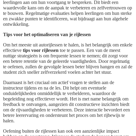
leerlingen aan om hun voortgang te bespreken. Dit biedt een
waardevolle kans om de aanpak te verbeteren en zelfvertrouwen op
te bouwen. Regelmatige evaluaties helpen leerlingen om hun sterke
en zwakke punten te identificeren, wat bijdraagt aan hun algehele
ontwikkeling.
Tips voor het optimaliseren van je rijlessen
Om het meeste uit autorijlessen te halen, is het belangrijk om enkele
effectieve
tips voor rijlessen
toe te passen. Een van de meest
nuttige strategieën is om frequente lessen te nemen; dit zorgt voor
een betere retentie van de geleerde vaardigheden. Door regelmatig
te oefenen, zullen de gevolgde lessen beter blijven hangen en zal de
student zich sneller zelfverzekerd voelen achter het stuur.
Daarnaast is het cruciaal om actief vragen te stellen aan de
instructeur tijdens en na de les. Dit helpt om eventuele
onduidelijkheden onmiddellijk te verhelderen, waardoor de
begeleiding nog effectiever wordt. Het is met name belangrijk om
feedback te ontvangen, aangezien dit constructieve inzichten biedt
om de rijvaardigheden te verbeteren. Deze interactie bevordert een
betere leerervaring en ondersteunt het proces om het rijbewijs te
halen.
Oefening buiten de rijlessen kan ook een aanzienlijke impact