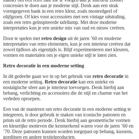
concessies te doen aan je moderne stijl. Denk aan een strak
vormgegeven bank in een retro kleur, zoals mosterdgeel of
olijfgroen. Of kies voor accessoires met een vintage uitstraling,
zoals een retro geïnspireerde tafellamp. Met deze moderne
interpretaties kun je een unieke mix van oud en nieuw creëren.
Door te spelen met
retro design
uit de jaren ’60 en moderne
interpretaties van retro elementen, kun je een interieur creëren dat
zowel tijdloos als eigentijds is. Blijf experimenteren met kleuren,
vormen en materialen om je eigen unieke stijl te laten zien.
Retro decoratie in een moderne setting
In dit gedeelte gaan we in op het gebruik van
retro decoratie
in
een moderne setting.
Retro decoratie
kan een unieke en
nostalgische sfeer aan je interieur toevoegen. Denk hierbij aan
behang, verlichting en accessoires die de stijl en charme van het
verleden oproepen.
Een van de manieren om retro decoratie in een moderne setting te
integreren, is door gebruik te maken van iconische patronen en
prints uit de retro periode. Denk hierbij aan geometrische vormen
en kleurrijke motieven die kenmerkend waren voor de jaren ’60 en
’70. Deze patronen kunnen worden toegepast op behang, kussens,
gordijnen en andere textielproducten.