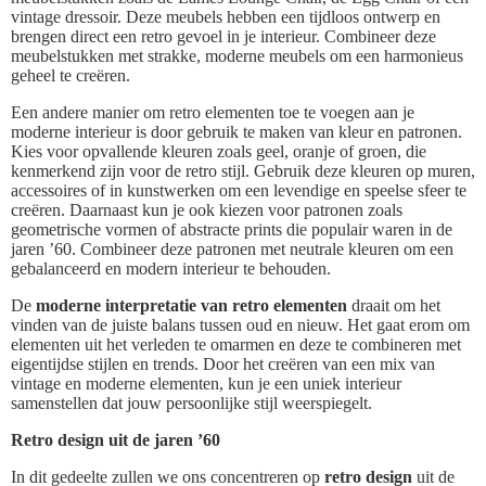
vintage dressoir. Deze meubels hebben een tijdloos ontwerp en
brengen direct een retro gevoel in je interieur. Combineer deze
meubelstukken met strakke, moderne meubels om een harmonieus
geheel te creëren.
Een andere manier om retro elementen toe te voegen aan je
moderne interieur is door gebruik te maken van kleur en patronen.
Kies voor opvallende kleuren zoals geel, oranje of groen, die
kenmerkend zijn voor de retro stijl. Gebruik deze kleuren op muren,
accessoires of in kunstwerken om een levendige en speelse sfeer te
creëren. Daarnaast kun je ook kiezen voor patronen zoals
geometrische vormen of abstracte prints die populair waren in de
jaren ’60. Combineer deze patronen met neutrale kleuren om een
gebalanceerd en modern interieur te behouden.
De
moderne interpretatie van retro elementen
draait om het
vinden van de juiste balans tussen oud en nieuw. Het gaat erom om
elementen uit het verleden te omarmen en deze te combineren met
eigentijdse stijlen en trends. Door het creëren van een mix van
vintage en moderne elementen, kun je een uniek interieur
samenstellen dat jouw persoonlijke stijl weerspiegelt.
Retro design uit de jaren ’60
In dit gedeelte zullen we ons concentreren op
retro design
uit de