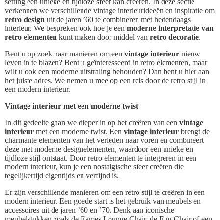
setting een unieke en tijdloze sfeer kan creëren. In deze sectie
verkennen we verschillende vintage interieurideeën en inspiratie om
retro design
uit de jaren ’60 te combineren met hedendaags
interieur. We bespreken ook hoe je een
moderne interpretatie van
retro elementen
kunt maken door middel van
retro decoratie
.
Bent u op zoek naar manieren om een
vintage interieur
nieuw
leven in te blazen? Bent u geïnteresseerd in retro elementen, maar
wilt u ook een moderne uitstraling behouden? Dan bent u hier aan
het juiste adres. We nemen u mee op een reis door de retro stijl in
een modern interieur.
Vintage interieur met een moderne twist
In dit gedeelte gaan we dieper in op het creëren van een
vintage
interieur
met een moderne twist. Een
vintage interieur
brengt de
charmante elementen van het verleden naar voren en combineert
deze met moderne designelementen, waardoor een unieke en
tijdloze stijl ontstaat. Door retro elementen te integreren in een
modern interieur, kun je een nostalgische sfeer creëren die
tegelijkertijd eigentijds en verfijnd is.
Er zijn verschillende manieren om een retro stijl te creëren in een
modern interieur. Een goede start is het gebruik van meubels en
accessoires uit de jaren ’60 en ’70. Denk aan iconische
meubelstukken zoals de Eames Lounge Chair, de Egg Chair of een