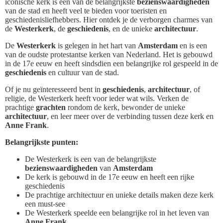
iconische kerk is een van de belangrijkste
bezienswaardigheden
van de stad en heeft veel te bieden voor toeristen en
geschiedenisliefhebbers. Hier ontdek je de verborgen charmes van
de
Westerkerk
, de
geschiedenis
, en de unieke
architectuur
.
De
Westerkerk
is gelegen in het hart van
Amsterdam
en is een
van de oudste protestantse kerken van Nederland. Het is gebouwd
in de 17e eeuw en heeft sindsdien een belangrijke rol gespeeld in de
geschiedenis
en cultuur van de stad.
Of je nu geïnteresseerd bent in
geschiedenis
,
architectuur
, of
religie, de Westerkerk heeft voor ieder wat wils. Verken de
prachtige
grachten
rondom de kerk, bewonder de unieke
architectuur
, en leer meer over de verbinding tussen deze kerk en
Anne Frank
.
Belangrijkste punten:
De Westerkerk is een van de belangrijkste
bezienswaardigheden
van
Amsterdam
De kerk is gebouwd in de 17e eeuw en heeft een rijke
geschiedenis
De prachtige architectuur en unieke details maken deze kerk
een must-see
De Westerkerk speelde een belangrijke rol in het leven van
Anne Frank