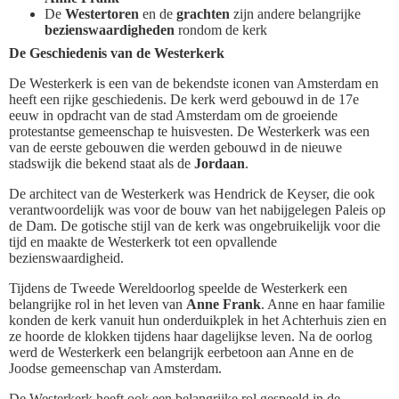
De
Westertoren
en de
grachten
zijn andere belangrijke
bezienswaardigheden
rondom de kerk
De Geschiedenis van de Westerkerk
De Westerkerk is een van de bekendste iconen van Amsterdam en
heeft een rijke geschiedenis. De kerk werd gebouwd in de 17e
eeuw in opdracht van de stad Amsterdam om de groeiende
protestantse gemeenschap te huisvesten. De Westerkerk was een
van de eerste gebouwen die werden gebouwd in de nieuwe
stadswijk die bekend staat als de
Jordaan
.
De architect van de Westerkerk was Hendrick de Keyser, die ook
verantwoordelijk was voor de bouw van het nabijgelegen Paleis op
de Dam. De gotische stijl van de kerk was ongebruikelijk voor die
tijd en maakte de Westerkerk tot een opvallende
bezienswaardigheid.
Tijdens de Tweede Wereldoorlog speelde de Westerkerk een
belangrijke rol in het leven van
Anne Frank
. Anne en haar familie
konden de kerk vanuit hun onderduikplek in het Achterhuis zien en
ze hoorde de klokken tijdens haar dagelijkse leven. Na de oorlog
werd de Westerkerk een belangrijk eerbetoon aan Anne en de
Joodse gemeenschap van Amsterdam.
De Westerkerk heeft ook een belangrijke rol gespeeld in de