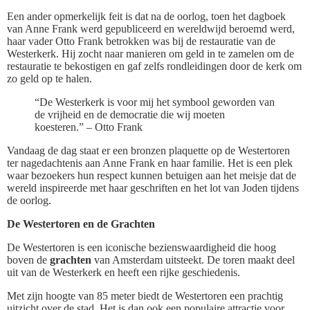
Een ander opmerkelijk feit is dat na de oorlog, toen het dagboek
van Anne Frank werd gepubliceerd en wereldwijd beroemd werd,
haar vader Otto Frank betrokken was bij de restauratie van de
Westerkerk. Hij zocht naar manieren om geld in te zamelen om de
restauratie te bekostigen en gaf zelfs rondleidingen door de kerk om
zo geld op te halen.
“De Westerkerk is voor mij het symbool geworden van
de vrijheid en de democratie die wij moeten
koesteren.” – Otto Frank
Vandaag de dag staat er een bronzen plaquette op de Westertoren
ter nagedachtenis aan Anne Frank en haar familie. Het is een plek
waar bezoekers hun respect kunnen betuigen aan het meisje dat de
wereld inspireerde met haar geschriften en het lot van Joden tijdens
de oorlog.
De Westertoren en de Grachten
De Westertoren is een iconische bezienswaardigheid die hoog
boven de
grachten
van Amsterdam uitsteekt. De toren maakt deel
uit van de Westerkerk en heeft een rijke geschiedenis.
Met zijn hoogte van 85 meter biedt de Westertoren een prachtig
uitzicht over de stad. Het is dan ook een populaire attractie voor