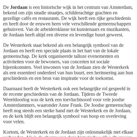
De
Jordaan
is een historische wijk in het centrum van Amsterdam,
bekend om zijn smalle straatjes, schilderachtige grachten en
gezellige cafés en restaurants. De wijk heeft een rijke geschiedenis
en heeft door de eeuwen heen vele verschillende gemeenschappen
gehuisvest. Van de arbeidersklasse tot kunstenaars en muzikanten,
de Jordaan heeft altijd een diverse en levendige buurt geweest.
De Westerkerk staat bekend als een belangrijk symbool van de
Jordaan en heeft een speciale plaats in het hart van de lokale
gemeenschap. De kerk organiseerde talloze evenementen en
activiteiten voor de bewoners, van concerten tot sociale
bijeenkomsten. Veel inwoners van de Jordaan zien de Westerkerk
als een essentieel onderdeel van hun buurt, een herinnering aan hun
geschiedenis en een bron van inspiratie voor de toekomst.
Daarnaast heeft de Westerkerk ook een belangrijke rol gespeeld in
de recente geschiedenis van de Jordaan. Tijdens de Tweede
Wereldoorlog was de kerk een toevluchtsoord voor vele joodse
Amsterdammers, waaronder Anne Frank. De Joodse gemeenschap
heeft nog steeds een sterke band met de Westerkerk en de Jordaan,
en de kerk blijft een belangrijk symbool van hoop en overleving
voor velen.
Kortom, de Westerkerk en de Jordaan zijn onlosmakelijk met elkaar