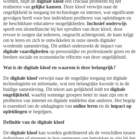
worden, blijft de
digitale kloof
een cruciaal probleem bij het
realiseren van
gelijke kansen
. Deze kloof verwijst naar de
ongelijkheid in toegang tot technologie en internet, wat significante
gevolgen heeft voor hoe individuen profiteren van opleidingen en
de beschikbare educatieve mogelijkheden.
Inclusief onderwijs
speelt een sleutelfunctie bij het opvullen van deze kloof, door
ervoor te zorgen dat iedereen, ongeacht achtergrond, de kans krijgt
om te leren en zich te ontwikkelen in onze steeds digitaler
wordende samenleving. Dit artikel onderzoekt de impact van
digitale vaardigheden
op persoonlijke en professionele groei en de
bredere sociale en economische effecten van deze ongelijkheid.
Wat is de digitale kloof en waarom is deze belangrijk?
De
digitale kloof
verwijst naar de ongelijke toegang tot digitale
technologieën en informatie, wat een belangrijke kwestie is in de
huidige samenleving. Dit tekort aan gelijkheid leidt tot
digitale
ongelijkheid
, waarbij sommige groepen beter in staat zijn om te
profiteren van internet en digitale middelen dan anderen. Het begrip
is essentieel om de uitdagingen van
online leren
en de
impact op
opleidingen
te begrijpen.
Definitie van de digitale kloof
De
digitale kloof
kan worden gedefinieerd als de verschillen tussen
individuen of groepen in hun vermogen om betrokken te zijn bij het