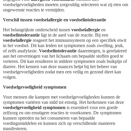
voedselgevoeligheden moeten zorgvuldig selecteren wat zij eten om
ongewenste reacties te vermijden.
Verschil tussen voedselallergie en voedselintolerantie
Het belangrijkste onderscheid tussen
voedselallergie
en
voedselintolerantie
ligt in de aard van de reactie. Bij een
voedselallergie
reageert het immuunsysteem op een specifiek eiwit
in het voedsel. Dit kan leiden tot symptomen zoals zwelling, jeuk,
of zelfs anafylaxie.
Voedselintolerantie
daarentegen, is gerelateerd
aan het onvermogen van het lichaam om bepaalde stoffen goed te
verteren. Dit kan resulteren in mildere symptomen zoals buikpijn of
diarree. Het kennen van deze nuances helpt bij het beheer van
voedselgevoeligheden zodat men een veilig en gezond dieet kan
volgen.
Voedselgevoeligheid symptomen
Voor mensen die kampen met voedselgevoeligheden kunnen de
symptomen variëren van mild tot ernstig. Het herkennen van deze
voedselgevoeligheid symptomen
is essentieel voor een goede
zelfzorg en om ernstigere reacties te voorkomen. De symptomen
kunnen optreden na het consumeren van bepaalde
voedingsmiddelen en kunnen zich op verschillende manieren
manifesteren.