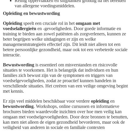
Reinig oppervlakken en snijplanken grondig na het bereiden
van allergene voedingsmiddelen.
Opleiding en bewustwording
Opleiding
speelt een cruciale rol in het
omgaan met
voedselallergieën
en -gevoeligheden. Door goede informatie en
training te bieden aan zowel patiënten als zorgverleners, kunnen ze
beter begrijpen welke uitdagingen er zijn en welke
managementstrategieën effectief zijn. Dit leidt niet alleen tot een
betere persoonlijke gezondheid, maar ook tot een verbeterde sociale
interactie.
Bewustwording
is essentieel om misverstanden en risicovolle
situaties te voorkomen. Het is belangrijk dat individuen en hun
families zich bewust zijn van de symptomen en triggers van
voedselgevoeligheden, zodat ze proactief kunnen handelen in
verschillende situaties. Het creëren van een veilige omgeving begint
met kennis.
Er zijn veel middelen beschikbaar voor verdere
opleiding
en
bewustwording
. Workshops, online cursussen en informatieve
brochures bieden waardevolle inzichten over hoe men veilig kan
omgaan met voedselgevoeligheden. Door deze bronnen te benutten,
kan men niet alleen de eigen gezondheid bevorderen, maar ook de
veiligheid van anderen in sociale en familiale contexten