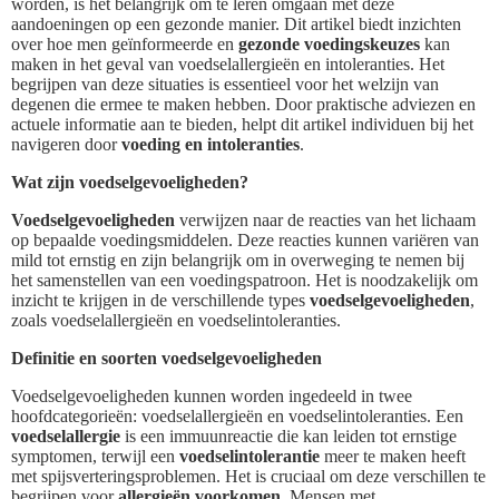
worden, is het belangrijk om te leren omgaan met deze
aandoeningen op een gezonde manier. Dit artikel biedt inzichten
over hoe men geïnformeerde en
gezonde voedingskeuzes
kan
maken in het geval van voedselallergieën en intoleranties. Het
begrijpen van deze situaties is essentieel voor het welzijn van
degenen die ermee te maken hebben. Door praktische adviezen en
actuele informatie aan te bieden, helpt dit artikel individuen bij het
navigeren door
voeding en intoleranties
.
Wat zijn voedselgevoeligheden?
Voedselgevoeligheden
verwijzen naar de reacties van het lichaam
op bepaalde voedingsmiddelen. Deze reacties kunnen variëren van
mild tot ernstig en zijn belangrijk om in overweging te nemen bij
het samenstellen van een voedingspatroon. Het is noodzakelijk om
inzicht te krijgen in de verschillende types
voedselgevoeligheden
,
zoals voedselallergieën en voedselintoleranties.
Definitie en soorten voedselgevoeligheden
Voedselgevoeligheden kunnen worden ingedeeld in twee
hoofdcategorieën: voedselallergieën en voedselintoleranties. Een
voedselallergie
is een immuunreactie die kan leiden tot ernstige
symptomen, terwijl een
voedselintolerantie
meer te maken heeft
met spijsverteringsproblemen. Het is cruciaal om deze verschillen te
begrijpen voor
allergieën voorkomen
. Mensen met