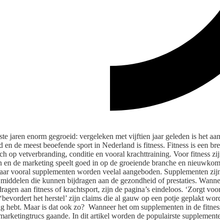
tste jaren enorm gegroeid: vergeleken met vijftien jaar geleden is het aa
d en de meest beoefende sport in Nederland is fitness. Fitness is een br
ch op vetverbranding, conditie en vooral krachttraining. Voor fitness zij
en en de marketing speelt goed in op de groeiende branche en nieuwkome
aar vooral supplementen worden veelal aangeboden. Supplementen zijn
of middelen die kunnen bijdragen aan de gezondheid of prestaties. Wanne
ragen aan fitness of krachtsport, zijn de pagina’s eindeloos. ‘Zorgt voo
 ‘bevordert het herstel’ zijn claims die al gauw op een potje geplakt wo
g hebt. Maar is dat ook zo?
Wanneer het om supplementen in de fitness
rketingtrucs gaande. In dit artikel worden de populairste supplement