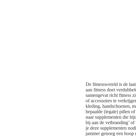
De fitnesswereld is de laa
aan fitness doet verdubbel
samengevat richt fitness zi
of accessoires te verkrijg
kleding, handschoenen, m
bepaalde (legale) pillen 
naar supplementen die bijd
bij aan de vetbranding’ of
je deze supplementen nodi
jammer genoeg een hoop ma