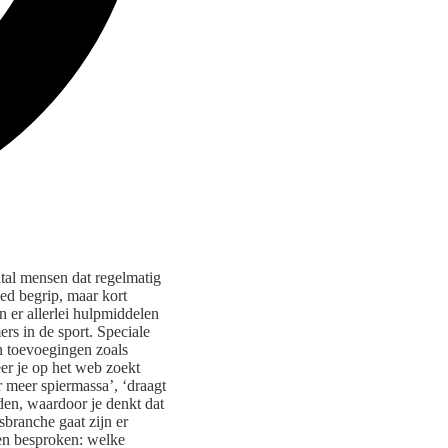
ntal mensen dat regelmatig
eed begrip, maar kort
n er allerlei hulpmiddelen
rs in de sport. Speciale
 toevoegingen zoals
er je op het web zoekt
r meer spiermassa’, ‘draagt
rden, waardoor je denkt dat
branche gaat zijn er
en besproken: welke