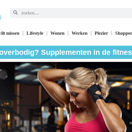
ilt missen
Lifestyle
Wonen
Werken
Plezier
Shoppe
 overbodig? Supplementen in de fitne