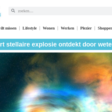
ilt missen
Lifestyle
Wonen
Werken
Plezier
Shoppe
t stellaire explosie ontdekt door we