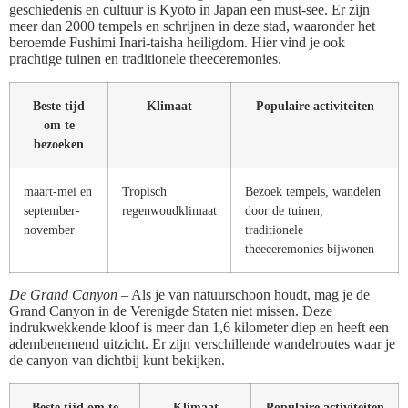
geschiedenis en cultuur is Kyoto in Japan een must-see. Er zijn
meer dan 2000 tempels en schrijnen in deze stad, waaronder het
beroemde Fushimi Inari-taisha heiligdom. Hier vind je ook
prachtige tuinen en traditionele theeceremonies.
Beste tijd
Klimaat
Populaire activiteiten
om te
bezoeken
maart-mei en
Tropisch
Bezoek tempels, wandelen
september-
regenwoudklimaat
door de tuinen,
november
traditionele
theeceremonies bijwonen
De Grand Canyon –
Als je van natuurschoon houdt, mag je de
Grand Canyon in de Verenigde Staten niet missen. Deze
indrukwekkende kloof is meer dan 1,6 kilometer diep en heeft een
adembenemend uitzicht. Er zijn verschillende wandelroutes waar je
de canyon van dichtbij kunt bekijken.
Beste tijd om te
Klimaat
Populaire activiteiten