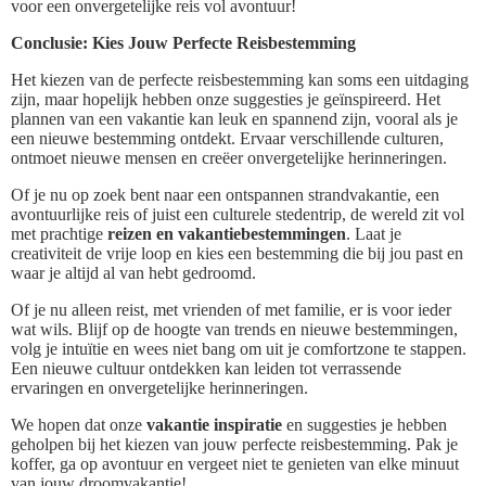
voor een onvergetelijke reis vol avontuur!
Conclusie: Kies Jouw Perfecte Reisbestemming
Het kiezen van de perfecte reisbestemming kan soms een uitdaging
zijn, maar hopelijk hebben onze suggesties je geïnspireerd. Het
plannen van een vakantie kan leuk en spannend zijn, vooral als je
een nieuwe bestemming ontdekt. Ervaar verschillende culturen,
ontmoet nieuwe mensen en creëer onvergetelijke herinneringen.
Of je nu op zoek bent naar een ontspannen strandvakantie, een
avontuurlijke reis of juist een culturele stedentrip, de wereld zit vol
met prachtige
reizen en vakantiebestemmingen
. Laat je
creativiteit de vrije loop en kies een bestemming die bij jou past en
waar je altijd al van hebt gedroomd.
Of je nu alleen reist, met vrienden of met familie, er is voor ieder
wat wils. Blijf op de hoogte van trends en nieuwe bestemmingen,
volg je intuïtie en wees niet bang om uit je comfortzone te stappen.
Een nieuwe cultuur ontdekken kan leiden tot verrassende
ervaringen en onvergetelijke herinneringen.
We hopen dat onze
vakantie inspiratie
en suggesties je hebben
geholpen bij het kiezen van jouw perfecte reisbestemming. Pak je
koffer, ga op avontuur en vergeet niet te genieten van elke minuut
van jouw droomvakantie!