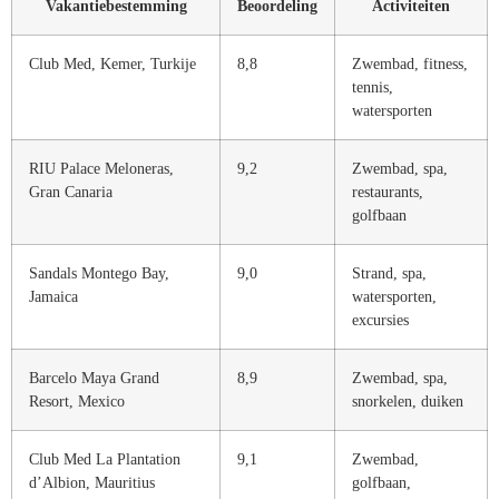
Vakantiebestemming
Beoordeling
Activiteiten
Club Med, Kemer, Turkije
8,8
Zwembad, fitness,
tennis,
watersporten
RIU Palace Meloneras,
9,2
Zwembad, spa,
Gran Canaria
restaurants,
golfbaan
Sandals Montego Bay,
9,0
Strand, spa,
Jamaica
watersporten,
excursies
Barcelo Maya Grand
8,9
Zwembad, spa,
Resort, Mexico
snorkelen, duiken
Club Med La Plantation
9,1
Zwembad,
d’Albion, Mauritius
golfbaan,