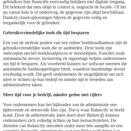
gebruikers hun financiën eenvoudig bekijken met digitale toegang.
Dit betekent dat men altijd in control is, ongeacht de locatie. Of het
nu vanuit huis is of onderweg, de gegevens zijn altijd beschikbaar.
Dankzij cloud-oplossingen blijven de gegevens veilig en
toegankelijk voor de gebruiker.
Gebruiksvriendelijke tools die tijd besparen
Een van de sterkste punten van een online boekhoudkantoor zijn de
gebruiksvriendelijke tools die ze aanbieden. Deze tools zijn
ontworpen om het boekhoudproces te stroomlijnen. Functies zoals
automatische invoer, facturering en rapportage helpen ondernemers
om tijd te besparen. Als voorbeeld kunnen we software noemen die
automatische bankkoppelingen biedt, waardoor handmatige invoer
overbodig wordt. Dit geeft ondernemers de mogelijkheid om zich
meer te richten op hun bedrijf en minder tijd te besteden aan
administratieve taken.
Meer tijd voor je bedrijf, minder gedoe met cijfers
Voor ondernemers kan het bijhouden van de administratie een
tijdrovende en stressvolle klus zijn. Dat is waar Balancify in beeld
komt. Door de
administratie laten doen door Balancify
kunnen
ondernemers zich volledig richten op hun kernactiviteiten. De
diensten van Balancify omvatten onder meer btw-aangifte en een
complete financiële administratie, wat een flinke verlichting kan