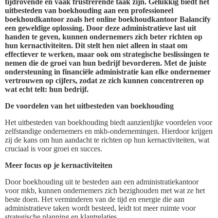
tijdrovende en vaak frustrerende taak zijn. Gelukkig biedt het
uitbesteden van boekhouding aan een professioneel
boekhoudkantoor zoals het online boekhoudkantoor Balancify
een geweldige oplossing. Door deze administratieve last uit
handen te geven, kunnen ondernemers zich beter richten op
hun kernactiviteiten. Dit stelt hen niet alleen in staat om
effectiever te werken, maar ook om strategische beslissingen te
nemen die de groei van hun bedrijf bevorderen. Met de juiste
ondersteuning in financiële administratie kan elke ondernemer
vertrouwen op cijfers, zodat ze zich kunnen concentreren op
wat echt telt: hun bedrijf.
De voordelen van het uitbesteden van boekhouding
Het uitbesteden van boekhouding biedt aanzienlijke voordelen voor
zelfstandige ondernemers en mkb-ondernemingen. Hierdoor krijgen
zij de kans om hun aandacht te richten op hun kernactiviteiten, wat
cruciaal is voor groei en succes.
Meer focus op je kernactiviteiten
Door boekhouding uit te besteden aan een administratiekantoor
voor mkb, kunnen ondernemers zich bezighouden met wat ze het
beste doen. Het verminderen van de tijd en energie die aan
administratieve taken wordt besteed, leidt tot meer ruimte voor
strategische planning en klantrelaties.