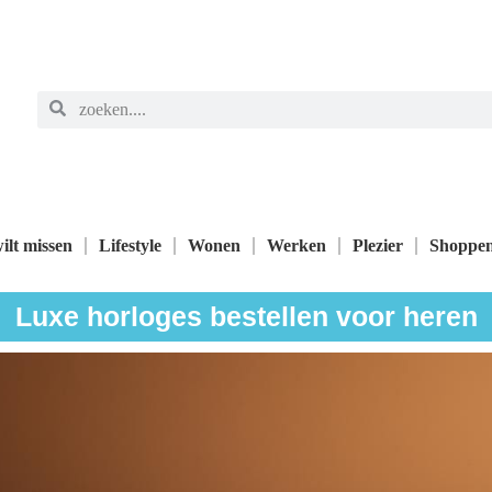
ilt missen
Lifestyle
Wonen
Werken
Plezier
Shoppe
Luxe horloges bestellen voor heren