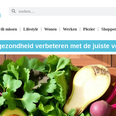
ilt missen
Lifestyle
Wonen
Werken
Plezier
Shoppe
ezondheid verbeteren met de juiste 