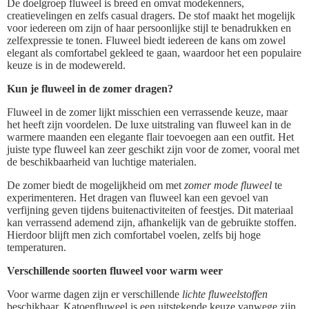
De doelgroep fluweel is breed en omvat modekenners,
creatievelingen en zelfs casual dragers. De stof maakt het mogelijk
voor iedereen om zijn of haar persoonlijke stijl te benadrukken en
zelfexpressie te tonen. Fluweel biedt iedereen de kans om zowel
elegant als comfortabel gekleed te gaan, waardoor het een populaire
keuze is in de modewereld.
Kun je fluweel in de zomer dragen?
Fluweel in de zomer lijkt misschien een verrassende keuze, maar
het heeft zijn voordelen. De luxe uitstraling van fluweel kan in de
warmere maanden een elegante flair toevoegen aan een outfit. Het
juiste type fluweel kan zeer geschikt zijn voor de zomer, vooral met
de beschikbaarheid van luchtige materialen.
De zomer biedt de mogelijkheid om met
zomer mode fluweel
te
experimenteren. Het dragen van fluweel kan een gevoel van
verfijning geven tijdens buitenactiviteiten of feestjes. Dit materiaal
kan verrassend ademend zijn, afhankelijk van de gebruikte stoffen.
Hierdoor blijft men zich comfortabel voelen, zelfs bij hoge
temperaturen.
Verschillende soorten fluweel voor warm weer
Voor warme dagen zijn er verschillende
lichte fluweelstoffen
beschikbaar. Katoenfluweel is een uitstekende keuze vanwege zijn