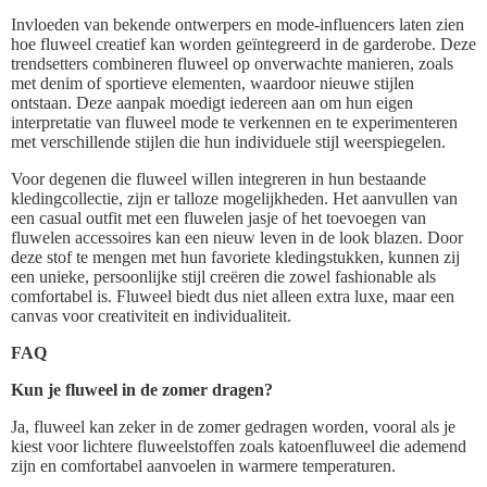
Invloeden van bekende ontwerpers en mode-influencers laten zien
hoe fluweel creatief kan worden geïntegreerd in de garderobe. Deze
trendsetters combineren fluweel op onverwachte manieren, zoals
met denim of sportieve elementen, waardoor nieuwe stijlen
ontstaan. Deze aanpak moedigt iedereen aan om hun eigen
interpretatie van fluweel mode te verkennen en te experimenteren
met verschillende stijlen die hun individuele stijl weerspiegelen.
Voor degenen die fluweel willen integreren in hun bestaande
kledingcollectie, zijn er talloze mogelijkheden. Het aanvullen van
een casual outfit met een fluwelen jasje of het toevoegen van
fluwelen accessoires kan een nieuw leven in de look blazen. Door
deze stof te mengen met hun favoriete kledingstukken, kunnen zij
een unieke, persoonlijke stijl creëren die zowel fashionable als
comfortabel is. Fluweel biedt dus niet alleen extra luxe, maar een
canvas voor creativiteit en individualiteit.
FAQ
Kun je fluweel in de zomer dragen?
Ja, fluweel kan zeker in de zomer gedragen worden, vooral als je
kiest voor lichtere fluweelstoffen zoals katoenfluweel die ademend
zijn en comfortabel aanvoelen in warmere temperaturen.