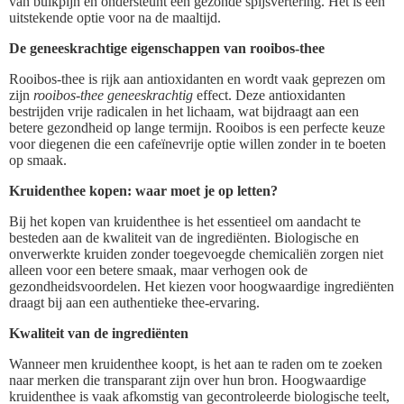
van buikpijn en ondersteunt een gezonde spijsvertering. Het is een
uitstekende optie voor na de maaltijd.
De geneeskrachtige eigenschappen van rooibos-thee
Rooibos-thee is rijk aan antioxidanten en wordt vaak geprezen om
zijn
rooibos-thee geneeskrachtig
effect. Deze antioxidanten
bestrijden vrije radicalen in het lichaam, wat bijdraagt aan een
betere gezondheid op lange termijn. Rooibos is een perfecte keuze
voor diegenen die een cafeïnevrije optie willen zonder in te boeten
op smaak.
Kruidenthee kopen: waar moet je op letten?
Bij het kopen van kruidenthee is het essentieel om aandacht te
besteden aan de kwaliteit van de ingrediënten. Biologische en
onverwerkte kruiden zonder toegevoegde chemicaliën zorgen niet
alleen voor een betere smaak, maar verhogen ook de
gezondheidsvoordelen. Het kiezen voor hoogwaardige ingrediënten
draagt bij aan een authentieke thee-ervaring.
Kwaliteit van de ingrediënten
Wanneer men kruidenthee koopt, is het aan te raden om te zoeken
naar merken die transparant zijn over hun bron. Hoogwaardige
kruidenthee is vaak afkomstig van gecontroleerde biologische teelt,