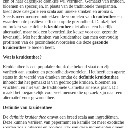
zijn of haar dagelijkse drankjes wil verrijken. Gemaakt van kruiden,
bloemen en specerijen, in plaats van de traditionele theeplanten,
biedt deze categorie een scala aan unieke smaken en aroma’s.
Steeds meer mensen ontdekken de voordelen van
kruidenthee
en
waarderen de positieve effecten op de gezondheid. Dankzij het
ontbreken van cafeïne is
kruidenthee
niet alleen een heerlijk
alternatief, maar ook een bevorderlijke keuze voor een gezonde
levensstijl. Met het drinken van kruidenthee kan men eenvoudig
profiteren van de gezondheidsvoordelen die deze
gezonde
kruidenthee
te bieden heeft.
Wat is kruidenthee?
Kruidenthee is een populaire drank die bekend staat om zijn
variëteit aan smaken en gezondheidsvoordelen. Het heeft een aparte
status in de wereld van dranken omdat de
definitie kruidenthee
inhoudt dat het gemaakt is van gedroogde kruiden, bloemen en
vruchten, en niet van de traditionele Camellia sinensis-plant. Dit
maakt het toegankelijk voor veel mensen die op zoek zijn naar een
alternatief voor gewone thee.
Definitie van kruidenthee
De
definitie kruidenthee
omvat een breed scala aan ingrediënten.
Deze kunnen variëren van pepermunt en kamille tot meer exotische
soorten zoals hibiscus en rooibos. Elk van deze ingrediënten draagt