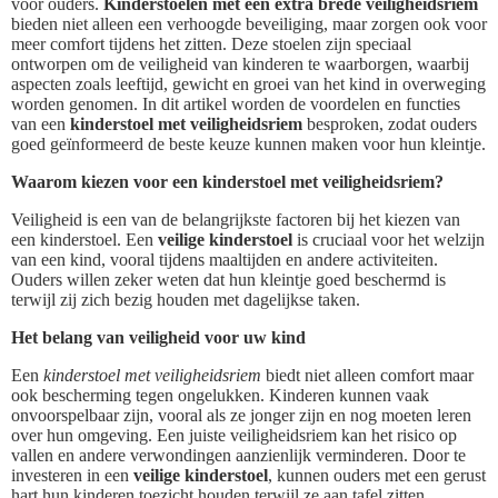
voor ouders.
Kinderstoelen met een extra brede veiligheidsriem
bieden niet alleen een verhoogde beveiliging, maar zorgen ook voor
meer comfort tijdens het zitten. Deze stoelen zijn speciaal
ontworpen om de veiligheid van kinderen te waarborgen, waarbij
aspecten zoals leeftijd, gewicht en groei van het kind in overweging
worden genomen. In dit artikel worden de voordelen en functies
van een
kinderstoel met veiligheidsriem
besproken, zodat ouders
goed geïnformeerd de beste keuze kunnen maken voor hun kleintje.
Waarom kiezen voor een kinderstoel met veiligheidsriem?
Veiligheid is een van de belangrijkste factoren bij het kiezen van
een kinderstoel. Een
veilige kinderstoel
is cruciaal voor het welzijn
van een kind, vooral tijdens maaltijden en andere activiteiten.
Ouders willen zeker weten dat hun kleintje goed beschermd is
terwijl zij zich bezig houden met dagelijkse taken.
Het belang van veiligheid voor uw kind
Een
kinderstoel met veiligheidsriem
biedt niet alleen comfort maar
ook bescherming tegen ongelukken. Kinderen kunnen vaak
onvoorspelbaar zijn, vooral als ze jonger zijn en nog moeten leren
over hun omgeving. Een juiste veiligheidsriem kan het risico op
vallen en andere verwondingen aanzienlijk verminderen. Door te
investeren in een
veilige kinderstoel
, kunnen ouders met een gerust
hart hun kinderen toezicht houden terwijl ze aan tafel zitten.