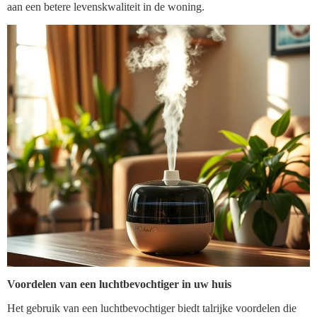
aan een betere levenskwaliteit in de woning.
Voordelen van een luchtbevochtiger in uw huis
Het gebruik van een luchtbevochtiger biedt talrijke voordelen die