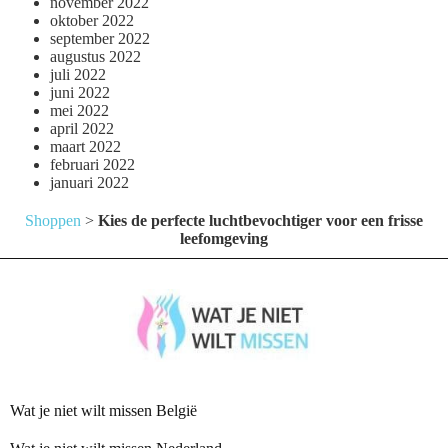
november 2022
oktober 2022
september 2022
augustus 2022
juli 2022
juni 2022
mei 2022
april 2022
maart 2022
februari 2022
januari 2022
Shoppen
>
Kies de perfecte luchtbevochtiger voor een frisse
leefomgeving
Wat je niet wilt missen België