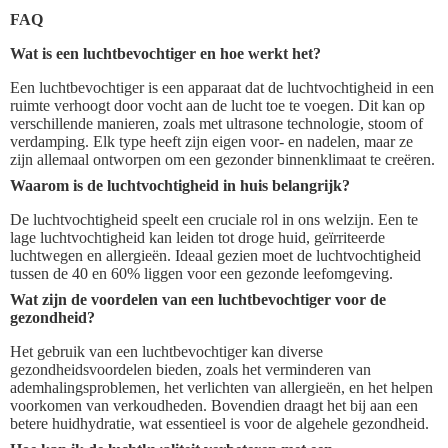
FAQ
Wat is een luchtbevochtiger en hoe werkt het?
Een luchtbevochtiger is een apparaat dat de luchtvochtigheid in een
ruimte verhoogt door vocht aan de lucht toe te voegen. Dit kan op
verschillende manieren, zoals met ultrasone technologie, stoom of
verdamping. Elk type heeft zijn eigen voor- en nadelen, maar ze
zijn allemaal ontworpen om een gezonder binnenklimaat te creëren.
Waarom is de luchtvochtigheid in huis belangrijk?
De luchtvochtigheid speelt een cruciale rol in ons welzijn. Een te
lage luchtvochtigheid kan leiden tot droge huid, geïrriteerde
luchtwegen en allergieën. Ideaal gezien moet de luchtvochtigheid
tussen de 40 en 60% liggen voor een gezonde leefomgeving.
Wat zijn de voordelen van een luchtbevochtiger voor de
gezondheid?
Het gebruik van een luchtbevochtiger kan diverse
gezondheidsvoordelen bieden, zoals het verminderen van
ademhalingsproblemen, het verlichten van allergieën, en het helpen
voorkomen van verkoudheden. Bovendien draagt het bij aan een
betere huidhydratie, wat essentieel is voor de algehele gezondheid.