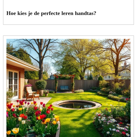
Hoe kies je de perfecte leren handtas?