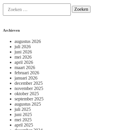
Archieven
augustus 2026
juli 2026
juni 2026
mei 2026
april 2026
maart 2026
februari 2026
januari 2026
december 2025
november 2025
oktober 2025
september 2025
augustus 2025
juli 2025
juni 2025
mei 2025
april 2025