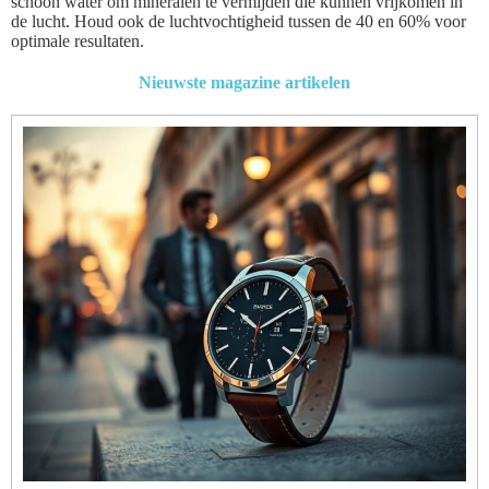
schoon water om mineralen te vermijden die kunnen vrijkomen in
de lucht. Houd ook de luchtvochtigheid tussen de 40 en 60% voor
optimale resultaten.
Nieuwste magazine artikelen