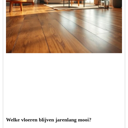
Welke vloeren blijven jarenlang mooi?