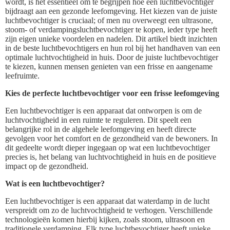
wordt, is het essentieel om te begrijpen hoe een luchtbevochtiger
bijdraagt aan een gezonde leefomgeving. Het kiezen van de juiste
luchtbevochtiger is cruciaal; of men nu overweegt een ultrasone,
stoom- of verdampingsluchtbevochtiger te kopen, ieder type heeft
zijn eigen unieke voordelen en nadelen. Dit artikel biedt inzichten
in de beste luchtbevochtigers en hun rol bij het handhaven van een
optimale luchtvochtigheid in huis. Door de juiste luchtbevochtiger
te kiezen, kunnen mensen genieten van een frisse en aangename
leefruimte.
Kies de perfecte luchtbevochtiger voor een frisse leefomgeving
Een luchtbevochtiger is een apparaat dat ontworpen is om de
luchtvochtigheid in een ruimte te reguleren. Dit speelt een
belangrijke rol in de algehele leefomgeving en heeft directe
gevolgen voor het comfort en de gezondheid van de bewoners. In
dit gedeelte wordt dieper ingegaan op wat een luchtbevochtiger
precies is, het belang van luchtvochtigheid in huis en de positieve
impact op de gezondheid.
Wat is een luchtbevochtiger?
Een luchtbevochtiger is een apparaat dat waterdamp in de lucht
verspreidt om zo de luchtvochtigheid te verhogen. Verschillende
technologieën komen hierbij kijken, zoals stoom, ultrasoon en
traditionele verdamping. Elk type luchtbevochtiger heeft unieke