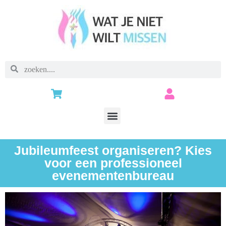
Jubileumfeest organiseren? Kies
voor een professioneel
evenementenbureau