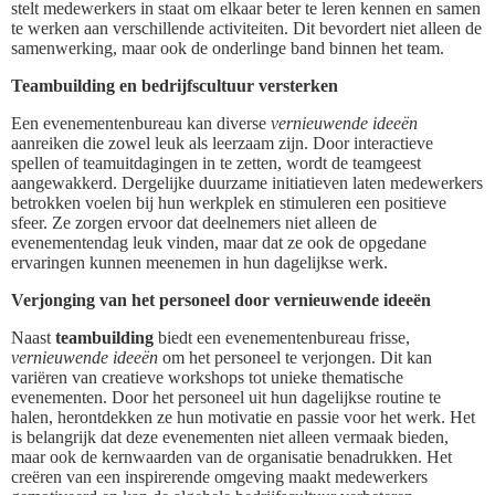
stelt medewerkers in staat om elkaar beter te leren kennen en samen
te werken aan verschillende activiteiten. Dit bevordert niet alleen de
samenwerking, maar ook de onderlinge band binnen het team.
Teambuilding en bedrijfscultuur versterken
Een evenementenbureau kan diverse
vernieuwende ideeën
aanreiken die zowel leuk als leerzaam zijn. Door interactieve
spellen of teamuitdagingen in te zetten, wordt de teamgeest
aangewakkerd. Dergelijke duurzame initiatieven laten medewerkers
betrokken voelen bij hun werkplek en stimuleren een positieve
sfeer. Ze zorgen ervoor dat deelnemers niet alleen de
evenementendag leuk vinden, maar dat ze ook de opgedane
ervaringen kunnen meenemen in hun dagelijkse werk.
Verjonging van het personeel door vernieuwende ideeën
Naast
teambuilding
biedt een evenementenbureau frisse,
vernieuwende ideeën
om het personeel te verjongen. Dit kan
variëren van creatieve workshops tot unieke thematische
evenementen. Door het personeel uit hun dagelijkse routine te
halen, herontdekken ze hun motivatie en passie voor het werk. Het
is belangrijk dat deze evenementen niet alleen vermaak bieden,
maar ook de kernwaarden van de organisatie benadrukken. Het
creëren van een inspirerende omgeving maakt medewerkers