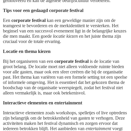
gemotiveerd en kan de algehele bedrijfscultuur verbeteren.
Tips voor een geslaagd corporate festival
Een
corporate festival
kan een geweldige manier zijn om de
teamgeest te bevorderen en de merkidentiteit te versterken. Het
beginsel van een succesvol evenement ligt in de belangrijke keuzes
die men maakt. Een goede
locatie kiezen
en het juiste thema zijn
cruciaal voor de totale ervaring.
Locatie en thema kiezen
Bij het organiseren van een
corporate festival
is de locatie van
groot belang. De locatie moet niet alleen voldoende ruimte bieden
voor alle gasten, maar ook een sfeer creëren die bij de organisatie
past. Het thema kan variëren van een formele setting tot een speelse
of informele omgeving. Het is essentieel dat het gekozen thema de
boodschap van de organisatie weerspiegelt, zodat het festival niet
alleen vermakelijk is, maar ook betekenisvol.
Interactieve elementen en entertainment
Interactieve elementen zoals workshops, spelletjes of live optredens
zijn belangrijk om de betrokkenheid van gasten te verhogen. Deze
activiteiten maken het festival dynamisch en zorgen ervoor dat
iedereen betrokken blijft. Het aanbieden van
entertainment
voegt