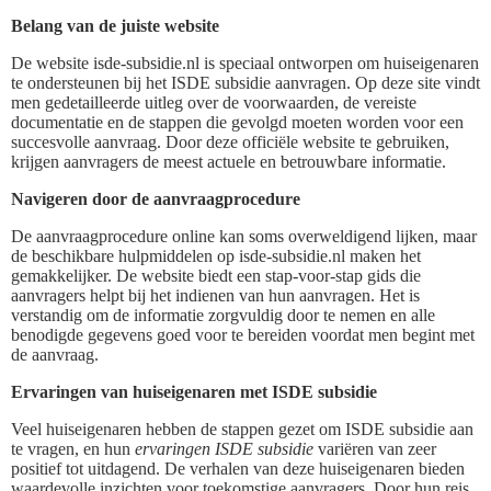
Belang van de juiste website
De website isde-subsidie.nl is speciaal ontworpen om huiseigenaren
te ondersteunen bij het ISDE subsidie aanvragen. Op deze site vindt
men gedetailleerde uitleg over de voorwaarden, de vereiste
documentatie en de stappen die gevolgd moeten worden voor een
succesvolle aanvraag. Door deze officiële website te gebruiken,
krijgen aanvragers de meest actuele en betrouwbare informatie.
Navigeren door de aanvraagprocedure
De aanvraagprocedure online kan soms overweldigend lijken, maar
de beschikbare hulpmiddelen op isde-subsidie.nl maken het
gemakkelijker. De website biedt een stap-voor-stap gids die
aanvragers helpt bij het indienen van hun aanvragen. Het is
verstandig om de informatie zorgvuldig door te nemen en alle
benodigde gegevens goed voor te bereiden voordat men begint met
de aanvraag.
Ervaringen van huiseigenaren met ISDE subsidie
Veel huiseigenaren hebben de stappen gezet om ISDE subsidie aan
te vragen, en hun
ervaringen ISDE subsidie
variëren van zeer
positief tot uitdagend. De verhalen van deze huiseigenaren bieden
waardevolle inzichten voor toekomstige aanvragers. Door hun reis