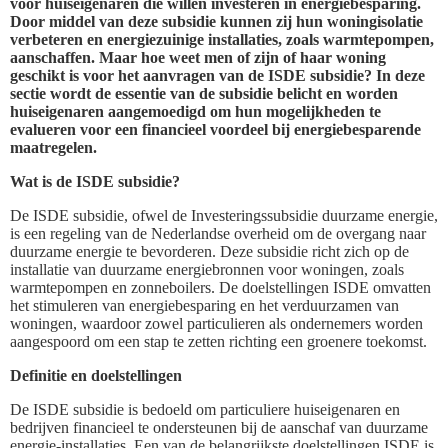
voor huiseigenaren die willen investeren in energiebesparing.
Door middel van deze subsidie kunnen zij hun woningisolatie
verbeteren en energiezuinige installaties, zoals warmtepompen,
aanschaffen. Maar hoe weet men of zijn of haar woning
geschikt is voor het aanvragen van de ISDE subsidie? In deze
sectie wordt de essentie van de subsidie belicht en worden
huiseigenaren aangemoedigd om hun mogelijkheden te
evalueren voor een financieel voordeel bij energiebesparende
maatregelen.
Wat is de ISDE subsidie?
De ISDE subsidie, ofwel de Investeringssubsidie duurzame energie,
is een regeling van de Nederlandse overheid om de overgang naar
duurzame energie te bevorderen. Deze subsidie richt zich op de
installatie van duurzame energiebronnen voor woningen, zoals
warmtepompen en zonneboilers. De doelstellingen ISDE omvatten
het stimuleren van energiebesparing en het verduurzamen van
woningen, waardoor zowel particulieren als ondernemers worden
aangespoord om een stap te zetten richting een groenere toekomst.
Definitie en doelstellingen
De ISDE subsidie is bedoeld om particuliere huiseigenaren en
bedrijven financieel te ondersteunen bij de aanschaf van duurzame
energie-installaties. Een van de belangrijkste doelstellingen ISDE is