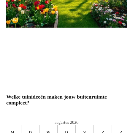
Welke tuinideeën maken jouw buitenruimte
compleet?
augustus 2026
M
D
W
D
V
Z
Z