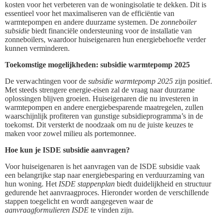
kosten voor het verbeteren van de woningisolatie te dekken. Dit is
essentieel voor het maximaliseren van de efficiëntie van
warmtepompen en andere duurzame systemen. De
zonneboiler
subsidie
biedt financiële ondersteuning voor de installatie van
zonneboilers, waardoor huiseigenaren hun energiebehoefte verder
kunnen verminderen.
Toekomstige mogelijkheden: subsidie warmtepomp 2025
De verwachtingen voor de
subsidie warmtepomp 2025
zijn positief.
Met steeds strengere energie-eisen zal de vraag naar duurzame
oplossingen blijven groeien. Huiseigenaren die nu investeren in
warmtepompen en andere energiebesparende maatregelen, zullen
waarschijnlijk profiteren van gunstige subsidieprogramma’s in de
toekomst. Dit versterkt de noodzaak om nu de juiste keuzes te
maken voor zowel milieu als portemonnee.
Hoe kun je ISDE subsidie aanvragen?
Voor huiseigenaren is het aanvragen van de ISDE subsidie vaak
een belangrijke stap naar energiebesparing en verduurzaming van
hun woning. Het
ISDE stappenplan
biedt duidelijkheid en structuur
gedurende het aanvraagproces. Hieronder worden de verschillende
stappen toegelicht en wordt aangegeven waar de
aanvraagformulieren ISDE
te vinden zijn.