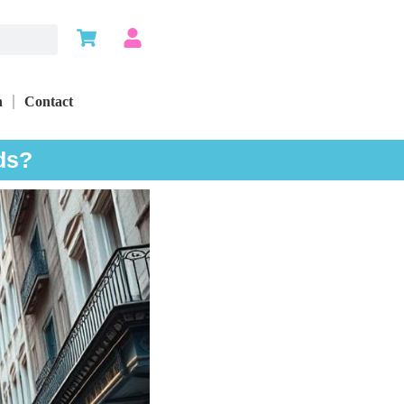
n
Contact
ds?