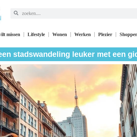
ilt missen
Lifestyle
Wonen
Werken
Plezier
Shoppe
 een stadswandeling leuker met een gi