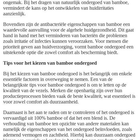
ongemak. Bij het dragen van natuurlijk ondergoed van bamboe,
vermindert de kans op het ontwikkelen van huidirritaties
aanzienlijk.
Bovendien zijn de antibacteriële eigenschappen van bamboe een
waardevolle aanvulling voor de algehele huidgezondheid. Dit gaat
hand in hand met het verminderen van bacteriën die problemen
zoals irritatie of infecties kunnen veroorzaken. Voor mensen die
prioriteit geven aan huidverzorging, vormt bamboe ondergoed een
uitstekende optie die zowel comfort als bescherming biedt.
Tips voor het kiezen van bamboe ondergoed
Bij het kiezen van bamboe ondergoed is het belangrijk om enkele
essentiële factoren in overweging te nemen. Een van de
belangrijkste tips voor bamboe ondergoed is om te letten op de
kwaliteit van de vezels. Merken die openhartig zijn over hun
productieprocessen bieden vaak de beste kwaliteit, wat essentieel is
voor zowel comfort als duurzaamheid.
Daarnaast is het aan te raden om te controleren of het ondergoed is
vervaardigd uit 100% bamboe of dat het een blend is. De
verhouding van bamboe ten opzichte van andere materialen kan
namelijk de eigenschappen van het ondergoed beïnvloeden, zoals
ademend vermogen en zachtheid. Hierbij kan duurzaam ondergoed