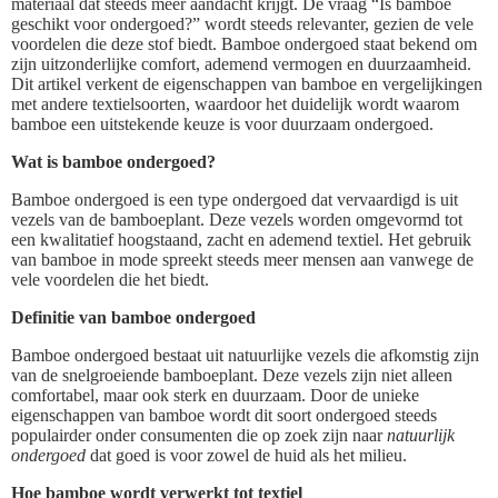
materiaal dat steeds meer aandacht krijgt. De vraag “Is bamboe
geschikt voor ondergoed?” wordt steeds relevanter, gezien de vele
voordelen die deze stof biedt. Bamboe ondergoed staat bekend om
zijn uitzonderlijke comfort, ademend vermogen en duurzaamheid.
Dit artikel verkent de eigenschappen van bamboe en vergelijkingen
met andere textielsoorten, waardoor het duidelijk wordt waarom
bamboe een uitstekende keuze is voor duurzaam ondergoed.
Wat is bamboe ondergoed?
Bamboe ondergoed is een type ondergoed dat vervaardigd is uit
vezels van de bamboeplant. Deze vezels worden omgevormd tot
een kwalitatief hoogstaand, zacht en ademend textiel. Het gebruik
van bamboe in mode spreekt steeds meer mensen aan vanwege de
vele voordelen die het biedt.
Definitie van bamboe ondergoed
Bamboe ondergoed bestaat uit natuurlijke vezels die afkomstig zijn
van de snelgroeiende bamboeplant. Deze vezels zijn niet alleen
comfortabel, maar ook sterk en duurzaam. Door de unieke
eigenschappen van bamboe wordt dit soort ondergoed steeds
populairder onder consumenten die op zoek zijn naar
natuurlijk
ondergoed
dat goed is voor zowel de huid als het milieu.
Hoe bamboe wordt verwerkt tot textiel