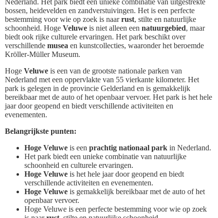
Nederland. Het park biedt een unieke combinatie van uitgestrekte
bossen, heidevelden en zandverstuivingen. Het is een perfecte
bestemming voor wie op zoek is naar
rust
, stilte en natuurlijke
schoonheid. Hoge
Veluwe
is niet alleen een
natuurgebied
, maar
biedt ook rijke culturele ervaringen. Het park beschikt over
verschillende
musea
en kunstcollecties, waaronder het beroemde
Kröller-Müller Museum.
Hoge
Veluwe
is een van de grootste nationale parken van
Nederland met een oppervlakte van 55 vierkante kilometer. Het
park is gelegen in de provincie Gelderland en is gemakkelijk
bereikbaar met de auto of het openbaar vervoer. Het park is het hele
jaar door geopend en biedt verschillende activiteiten en
evenementen.
Belangrijkste punten:
Hoge Veluwe
is een
prachtig nationaal park
in Nederland.
Het park biedt een unieke combinatie van natuurlijke
schoonheid en culturele ervaringen.
Hoge Veluwe
is het hele jaar door geopend en biedt
verschillende activiteiten en evenementen.
Hoge Veluwe
is gemakkelijk bereikbaar met de auto of het
openbaar vervoer.
Hoge Veluwe is een perfecte bestemming voor wie op zoek
is naar
rust
, stilte en natuurlijke schoonheid.