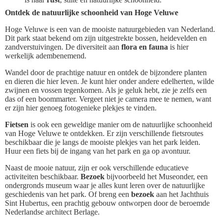
Ontdek de natuurlijke schoonheid van Hoge Veluwe
Hoge Veluwe is een van de mooiste natuurgebieden van Nederland.
Dit park staat bekend om zijn uitgestrekte bossen, heidevelden en
zandverstuivingen. De diversiteit aan
flora en fauna
is hier
werkelijk adembenemend.
Wandel door de prachtige natuur en ontdek de bijzondere planten
en dieren die hier leven. Je kunt hier onder andere edelherten, wilde
zwijnen en vossen tegenkomen. Als je geluk hebt, zie je zelfs een
das of een boommarter. Vergeet niet je camera mee te nemen, want
er zijn hier genoeg fotogenieke plekjes te vinden.
Fietsen
is ook een geweldige manier om de natuurlijke schoonheid
van Hoge Veluwe te ontdekken. Er zijn verschillende fietsroutes
beschikbaar die je langs de mooiste plekjes van het park leiden.
Huur een fiets bij de ingang van het park en ga op avontuur.
Naast de mooie natuur, zijn er ook verschillende educatieve
activiteiten beschikbaar.
Bezoek
bijvoorbeeld het Museonder, een
ondergronds museum waar je alles kunt leren over de natuurlijke
geschiedenis van het park. Of breng een
bezoek
aan het Jachthuis
Sint Hubertus, een prachtig gebouw ontworpen door de beroemde
Nederlandse architect Berlage.