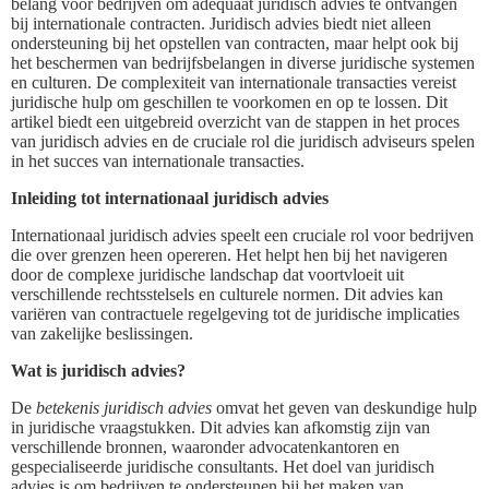
belang voor bedrijven om adequaat juridisch advies te ontvangen
bij internationale contracten. Juridisch advies biedt niet alleen
ondersteuning bij het opstellen van contracten, maar helpt ook bij
het beschermen van bedrijfsbelangen in diverse juridische systemen
en culturen. De complexiteit van internationale transacties vereist
juridische hulp om geschillen te voorkomen en op te lossen. Dit
artikel biedt een uitgebreid overzicht van de stappen in het proces
van juridisch advies en de cruciale rol die juridisch adviseurs spelen
in het succes van internationale transacties.
Inleiding tot internationaal juridisch advies
Internationaal juridisch advies speelt een cruciale rol voor bedrijven
die over grenzen heen opereren. Het helpt hen bij het navigeren
door de complexe juridische landschap dat voortvloeit uit
verschillende rechtsstelsels en culturele normen. Dit advies kan
variëren van contractuele regelgeving tot de juridische implicaties
van zakelijke beslissingen.
Wat is juridisch advies?
De
betekenis juridisch advies
omvat het geven van deskundige hulp
in juridische vraagstukken. Dit advies kan afkomstig zijn van
verschillende bronnen, waaronder advocatenkantoren en
gespecialiseerde juridische consultants. Het doel van juridisch
advies is om bedrijven te ondersteunen bij het maken van