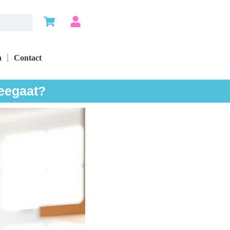
n
Contact
meegaat?