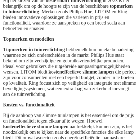
Bij het kiezen van de
beste smart tuinverlichting
in 2023 is het
belangrijk om op de hoogte te zijn van de beschikbare
topmerken
in tuinverlichting
. Merken zoals Philips Hue, LITOM en Ring
bieden innovatieve oplossingen die variëren in prijs en
functionaliteit, waardoor ze aanspreken op een breed scala aan
behoeften en smaken.
Topmerken en modellen
Topmerken in tuinverlichting
hebben elk hun unieke benadering,
waarmee ze zich onderscheiden in de markt. Philips Hue staat
bekend om zijn veelzijdige en gebruiksvriendelijke producten,
ideaal voor gebruikers die uitgebreide aanpassingsmogelijkheden
wensen. LITOM biedt
kosteneffectieve slimme lampen
die perfect
zijn voor consumenten met een beperkt budget, zonder in te boeten
op kwaliteit. Ring focust zich op veiligheid en integratie met slimme
beveiligingssystemen, wat een extra laag van zekerheid toevoegt
aan de tuinverlichting.
Kosten vs. functionaliteit
Bij de aankoop van slimme tuinlampen is het essentieel om de prijs
en functionaliteit tegen elkaar af te wegen. Hoewel
kosteneffectieve slimme lampen
aantrekkelijk kunnen zijn, is het
noodzakelijk om te kijken naar de specifieke functies die elke lamp
biedt. Dit omvat aspecten zoals energie-efficiëntie, aanpasbare