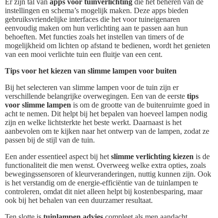
Er zijn tal van
apps voor tuinverlichting
die het beheren van de
instellingen en schema’s mogelijk maken. Deze apps bieden
gebruiksvriendelijke interfaces die het voor tuineigenaren
eenvoudig maken om hun verlichting aan te passen aan hun
behoeften. Met functies zoals het instellen van timers of de
mogelijkheid om lichten op afstand te bedienen, wordt het genieten
van een mooi verlichte tuin een fluitje van een cent.
Tips voor het kiezen van slimme lampen voor buiten
Bij het selecteren van slimme lampen voor de tuin zijn er
verschillende belangrijke overwegingen. Een van de eerste
tips
voor slimme lampen
is om de grootte van de buitenruimte goed in
acht te nemen. Dit helpt bij het bepalen van hoeveel lampen nodig
zijn en welke lichtsterkte het beste werkt. Daarnaast is het
aanbevolen om te kijken naar het ontwerp van de lampen, zodat ze
passen bij de stijl van de tuin.
Een ander essentieel aspect bij het
slimme verlichting kiezen
is de
functionaliteit die men wenst. Overweeg welke extra opties, zoals
bewegingssensoren of kleurveranderingen, nuttig kunnen zijn. Ook
is het verstandig om de energie-efficiëntie van de tuinlampen te
controleren, omdat dit niet alleen helpt bij kostenbesparing, maar
ook bij het behalen van een duurzamer resultaat.
Ten slotte is
tuinlampen advies
compleet als men aandacht