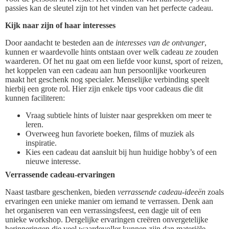
passies kan de sleutel zijn tot het vinden van het perfecte cadeau.
Kijk naar zijn of haar interesses
Door aandacht te besteden aan de
interesses van de ontvanger
,
kunnen er waardevolle hints ontstaan over welk cadeau ze zouden
waarderen. Of het nu gaat om een liefde voor kunst, sport of reizen,
het koppelen van een cadeau aan hun persoonlijke voorkeuren
maakt het geschenk nog specialer. Menselijke verbinding speelt
hierbij een grote rol. Hier zijn enkele tips voor cadeaus die dit
kunnen faciliteren:
Vraag subtiele hints of luister naar gesprekken om meer te
leren.
Overweeg hun favoriete boeken, films of muziek als
inspiratie.
Kies een cadeau dat aansluit bij hun huidige hobby’s of een
nieuwe interesse.
Verrassende cadeau-ervaringen
Naast tastbare geschenken, bieden
verrassende cadeau-ideeën
zoals
ervaringen een unieke manier om iemand te verrassen. Denk aan
het organiseren van een verrassingsfeest, een dagje uit of een
unieke workshop. Dergelijke ervaringen creëren onvergetelijke
herinneringen die veel waardevoller kunnen zijn dan materiële