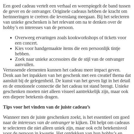
Een goed cadeau vertelt een verhaal en weerspiegelt de band tussen
de gever en de ontvanger. Originele cadeaus hebben de kracht om
herinneringen te creëren die levenslang meegaan. Bij het selecteren
van unieke geschenken is het relevant om na te denken over de
hobby’s en interesses van de persoon.
Overweeg ervaringen zoals kookworkshops of tickets voor
een concert.
Kies voor handgemaakte items die een persoonlijk tintje
hebben.
Zoek naar unieke accessoires die de stijl van de ontvanger
aanvullen.
Verrassende elementen kunnen het cadeau meer impact geven.
Denk aan het inpakken van het geschenk met een creatief thema dat
aansluit bij de gelegenheid. De kunst van het geven ligt in het detail
en de emotionele connectie die het cadeau tot stand brengt. Unieke
geschenken moeten niet alleen visueel aantrekkelijk zijn, maar ook
een diepere betekenis dragen.
Tips voor het vinden van de juiste cadeau’s
Wanneer men de juiste geschenken zoekt, is het essentieel om goed
naar de
interesses van de ontvanger
te kijken. Dit helpt om cadeaus
te selecteren die niet alleen uniek zijn, maar ook echt betekenisvol
voor de persoon in kwestie. Het ontdekken van hun hobby’s en