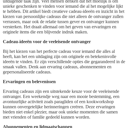
uitdagende taak zijn. Veel mensen denken dat het moeilijk is om
unieke geschenken te vinden voor iemand die al het mogelijke lijkt
te hebben. Dit artikel biedt creatieve cadeau-ideeën en inzicht in het
kiezen van persoonlijke cadeaus die niet alleen de ontvanger zullen
verrassen, maar ook de relatie tussen gever en ontvanger kunnen
versterken. Het draait allemaal om het geven van ervaringen en
originele items die een blijvende indruk maken.
Cadeau-ideeën voor de veeleisende ontvanger
Bij het kiezen van het perfecte cadeau voor iemand die alles al
heeft, kan het een uitdaging zijn om originele en betekenisvolle
ideeën te vinden. Er zijn verschillende opties die gegarandeerd in de
smaak vallen. Denk aan ervaring cadeaus, abonnementen en
gepersonaliseerde cadeaus.
Ervaringen en belevenissen
Ervaring cadeaus zijn een uitstekende keuze voor de veeleisende
ontvanger. Een weekendje weg naar een mooie bestemming, een
avontuurlijke activiteit zoals paragliden of een kookworkshop
kunnen onvergetelijke herinneringen creëren. Deze ervaringen
bieden niet enkel plezier, maar ook unieke momenten die samen
met vrienden of familie gedeeld kunnen worden.
Abonnementen en lidmaatschappen