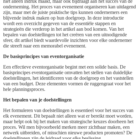
niet alleen indruk maakt, maar ook bijdraagt aan het succes van de
onderneming. Het proces van evenement organiseren kan uitdagend
zijn, maar met de juiste praktische tips kunnen ondernemers een
blijvende indruk maken op hun doelgroep. In deze introductie
wordt een overzicht gegeven van de essentiële stappen en
strategieën die verderop in het artikel aan bod komen. Van het
bepalen van doelstellingen tot het creëren van een uitnodigende
sfeer, dit artikel biedt waardevolle inzichten voor elke ondernemer
die streeft naar een memorabel evenement.
De basisprincipes van eventorganisatie
Een effectieve eventorganisatie begint met een solide basis. De
basisprincipes eventorganisatie omvatten het stellen van duidelijke
doelstellingen, het identificeren van de doelgroep en het vaststellen
van een budget. Deze elementen vormen de ruggengraat voor het
hele planningsproces.
Het bepalen van je doelstellingen
Het formuleren van doelstellingen is essentieel voor het succes van
elk evenement. Dit bepaalt niet alleen wat er bereikt moet worden,
maar helpt ook bij het maken van strategische keuzes doorheen het
proces. Wil men bijvoorbeeld merken meer zichtbaar maken, een
netwerk uitbreiden, of misschien nieuwe producten promoten? De
doelstellingen zijn de leidraad voor elke beslissing.