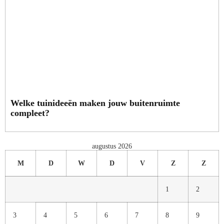
Welke tuinideeën maken jouw buitenruimte
compleet?
augustus 2026
M
D
W
D
V
Z
Z
1
2
3
4
5
6
7
8
9