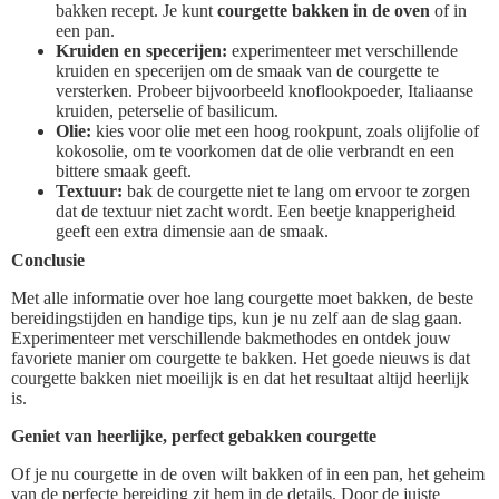
bakken recept. Je kunt
courgette bakken in de oven
of in
een pan.
Kruiden en specerijen:
experimenteer met verschillende
kruiden en specerijen om de smaak van de courgette te
versterken. Probeer bijvoorbeeld knoflookpoeder, Italiaanse
kruiden, peterselie of basilicum.
Olie:
kies voor olie met een hoog rookpunt, zoals olijfolie of
kokosolie, om te voorkomen dat de olie verbrandt en een
bittere smaak geeft.
Textuur:
bak de courgette niet te lang om ervoor te zorgen
dat de textuur niet zacht wordt. Een beetje knapperigheid
geeft een extra dimensie aan de smaak.
Conclusie
Met alle informatie over hoe lang courgette moet bakken, de beste
bereidingstijden en handige tips, kun je nu zelf aan de slag gaan.
Experimenteer met verschillende bakmethodes en ontdek jouw
favoriete manier om courgette te bakken. Het goede nieuws is dat
courgette bakken niet moeilijk is en dat het resultaat altijd heerlijk
is.
Geniet van heerlijke, perfect gebakken courgette
Of je nu courgette in de oven wilt bakken of in een pan, het geheim
van de perfecte bereiding zit hem in de details. Door de juiste