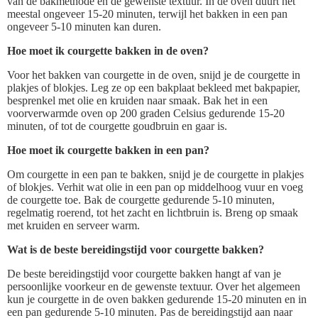
van de bakmethode en de gewenste textuur. In de oven duurt het
meestal ongeveer 15-20 minuten, terwijl het bakken in een pan
ongeveer 5-10 minuten kan duren.
Hoe moet ik courgette bakken in de oven?
Voor het bakken van courgette in de oven, snijd je de courgette in
plakjes of blokjes. Leg ze op een bakplaat bekleed met bakpapier,
besprenkel met olie en kruiden naar smaak. Bak het in een
voorverwarmde oven op 200 graden Celsius gedurende 15-20
minuten, of tot de courgette goudbruin en gaar is.
Hoe moet ik courgette bakken in een pan?
Om courgette in een pan te bakken, snijd je de courgette in plakjes
of blokjes. Verhit wat olie in een pan op middelhoog vuur en voeg
de courgette toe. Bak de courgette gedurende 5-10 minuten,
regelmatig roerend, tot het zacht en lichtbruin is. Breng op smaak
met kruiden en serveer warm.
Wat is de beste bereidingstijd voor courgette bakken?
De beste bereidingstijd voor courgette bakken hangt af van je
persoonlijke voorkeur en de gewenste textuur. Over het algemeen
kun je courgette in de oven bakken gedurende 15-20 minuten en in
een pan gedurende 5-10 minuten. Pas de bereidingstijd aan naar