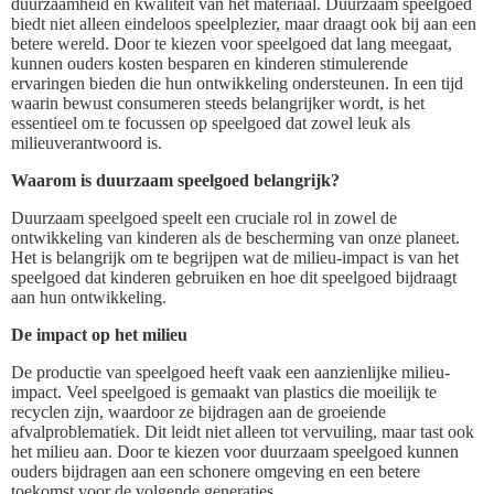
duurzaamheid en kwaliteit van het materiaal. Duurzaam speelgoed
biedt niet alleen eindeloos speelplezier, maar draagt ook bij aan een
betere wereld. Door te kiezen voor speelgoed dat lang meegaat,
kunnen ouders kosten besparen en kinderen stimulerende
ervaringen bieden die hun ontwikkeling ondersteunen. In een tijd
waarin bewust consumeren steeds belangrijker wordt, is het
essentieel om te focussen op speelgoed dat zowel leuk als
milieuverantwoord is.
Waarom is duurzaam speelgoed belangrijk?
Duurzaam speelgoed speelt een cruciale rol in zowel de
ontwikkeling van kinderen als de bescherming van onze planeet.
Het is belangrijk om te begrijpen wat de milieu-impact is van het
speelgoed dat kinderen gebruiken en hoe dit speelgoed bijdraagt
aan hun ontwikkeling.
De impact op het milieu
De productie van speelgoed heeft vaak een aanzienlijke milieu-
impact. Veel speelgoed is gemaakt van plastics die moeilijk te
recyclen zijn, waardoor ze bijdragen aan de groeiende
afvalproblematiek. Dit leidt niet alleen tot vervuiling, maar tast ook
het milieu aan. Door te kiezen voor duurzaam speelgoed kunnen
ouders bijdragen aan een schonere omgeving en een betere
toekomst voor de volgende generaties.