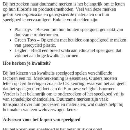
Bij het zoeken naar duurzame merken is het belangrijk om te letten
op hun filosofie en productiemethoden. Veel van deze merken
gebruiken
organische
en
gerecycleerde
materialen om hun
speelgoed te vervaardigen. Enkele voorbeelden zijn:
PlanToys – Bekend om hun houten speelgoed gemaakt van
duurzame rubberbomen.
Green Toys – Opgericht met het idee om speelgoed te maken
van gerecycled plastic.
Legler – Biedt een breed scala aan educatief speelgoed dat
voldoet aan hoge kwaliteitsnormen.
Hoe herken je kwaliteit?
Bij het kiezen van kwaliteits speelgoed spelen verschillende
factoren een rol. Merkherkenning is essentieel. Ouders moeten
letten op certificeringen zoals de CE-keuring, waarvan het aangeeft
dat het speelgoed voldoet aan de Europese veiligheidsnormen.
Verder is het belangrijk om te onderzoeken of het speelgoed vrij is
van schadelijke chemicaliën. Duurzame merken zijn vaak
transparant over hun processen en materialen, wat ouders helpt bij
het maken van een weloverwogen keuze.
Adviezen voor het kopen van speelgoed
Bij het kopen van speelgoed is het belangrijk om goed