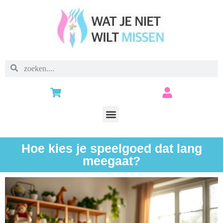
Hoe kies je speelgoed dat lang
meegaat?