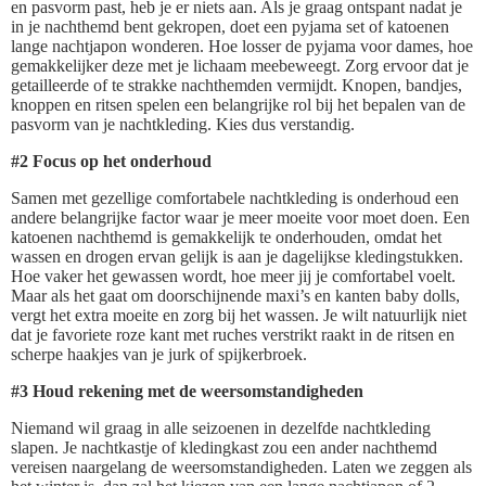
en pasvorm past, heb je er niets aan. Als je graag ontspant nadat je
in je nachthemd bent gekropen, doet een pyjama set of katoenen
lange nachtjapon wonderen. Hoe losser de pyjama voor dames, hoe
gemakkelijker deze met je lichaam meebeweegt. Zorg ervoor dat je
getailleerde of te strakke nachthemden vermijdt. Knopen, bandjes,
knoppen en ritsen spelen een belangrijke rol bij het bepalen van de
pasvorm van je nachtkleding. Kies dus verstandig.
#2 Focus op het onderhoud
Samen met gezellige comfortabele nachtkleding is onderhoud een
andere belangrijke factor waar je meer moeite voor moet doen. Een
katoenen nachthemd is gemakkelijk te onderhouden, omdat het
wassen en drogen ervan gelijk is aan je dagelijkse kledingstukken.
Hoe vaker het gewassen wordt, hoe meer jij je comfortabel voelt.
Maar als het gaat om doorschijnende maxi’s en kanten baby dolls,
vergt het extra moeite en zorg bij het wassen. Je wilt natuurlijk niet
dat je favoriete roze kant met ruches verstrikt raakt in de ritsen en
scherpe haakjes van je jurk of spijkerbroek.
#3 Houd rekening met de weersomstandigheden
Niemand wil graag in alle seizoenen in dezelfde nachtkleding
slapen. Je nachtkastje of kledingkast zou een ander nachthemd
vereisen naargelang de weersomstandigheden. Laten we zeggen als