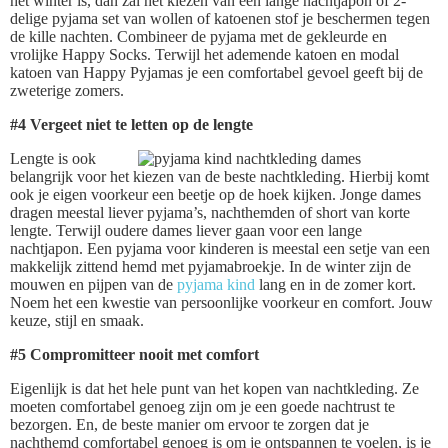
het winter is, dan zal het kiezen van een lange nachtjapon of 2-
delige pyjama set van wollen of katoenen stof je beschermen tegen
de kille nachten. Combineer de pyjama met de gekleurde en
vrolijke Happy Socks. Terwijl het ademende katoen en modal
katoen van Happy Pyjamas je een comfortabel gevoel geeft bij de
zweterige zomers.
#4 Vergeet niet te letten op de lengte
Lengte is ook
belangrijk voor het kiezen van de beste nachtkleding. Hierbij komt
ook je eigen voorkeur een beetje op de hoek kijken. Jonge dames
dragen meestal liever pyjama’s, nachthemden of short van korte
lengte. Terwijl oudere dames liever gaan voor een lange
nachtjapon. Een pyjama voor kinderen is meestal een setje van een
makkelijk zittend hemd met pyjamabroekje. In de winter zijn de
mouwen en pijpen van de
pyjama kind
lang en in de zomer kort.
Noem het een kwestie van persoonlijke voorkeur en comfort. Jouw
keuze, stijl en smaak.
#5 Compromitteer nooit met comfort
Eigenlijk is dat het hele punt van het kopen van nachtkleding. Ze
moeten comfortabel genoeg zijn om je een goede nachtrust te
bezorgen. En, de beste manier om ervoor te zorgen dat je
nachthemd comfortabel genoeg is om je ontspannen te voelen, is je