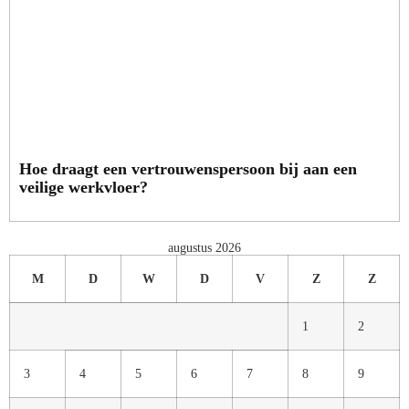
Hoe draagt een vertrouwenspersoon bij aan een
veilige werkvloer?
augustus 2026
M
D
W
D
V
Z
Z
1
2
3
4
5
6
7
8
9