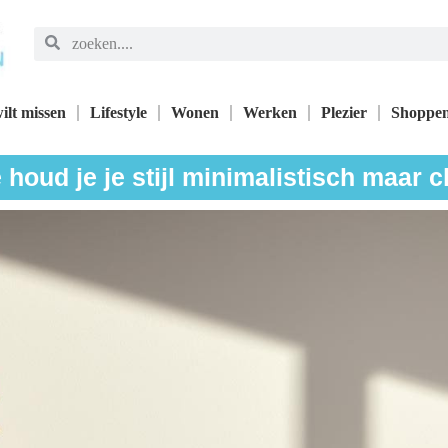
ilt missen
Lifestyle
Wonen
Werken
Plezier
Shoppe
 houd je je stijl minimalistisch maar c