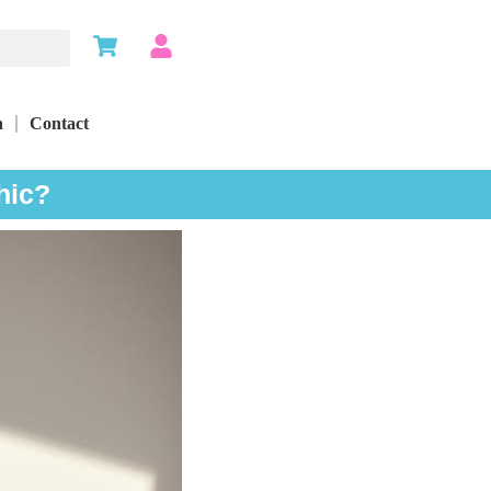
n
Contact
hic?