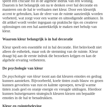
speelt een cruciale rol in de algehele indruk van een woning.
Daarom is het belangrijk om na te denken over hal decoratie en
manieren om de hal te verfraaien met kleur. Door een kleurrijk
accent te gebruiken, kan de sfeer van de ruimte aanzienlijk worden
verbeterd, wat zorgt voor een warme en uitnodigende ambiance. In
dit artikel wordt verder ingegaan op praktische tips en creatieve
oplossingen om een hal aantrekkelijk te maken met behulp van
kleur.
Waarom kleur belangrijk is in hal decoratie
Kleur speelt een essentiële rol in hal decoratie. Het beïnvloedt niet
alleen de esthetiek, maar ook de stemming van de ruimte. Kleur
draagt bij aan de eerste indruk die bezoekers krijgen en kan de
algehele ervaring verbeteren.
De psychologie van kleur
De
psychologie van kleur
toont aan dat kleuren emoties en gedrag
kunnen aansteken. Bijvoorbeeld, koele tinten zoals blauw en groen
kunnen gevoelens van rust en kalmte oproepen, terwijl warme
tinten zoals geel en oranje energie en vreugde uitdragen. Hierdoor
kunnen huiseigenaren strategisch kleuren kiezen om bepaalde
emoties in de hal te benadrukken.
Kleur en ruimtebeleving