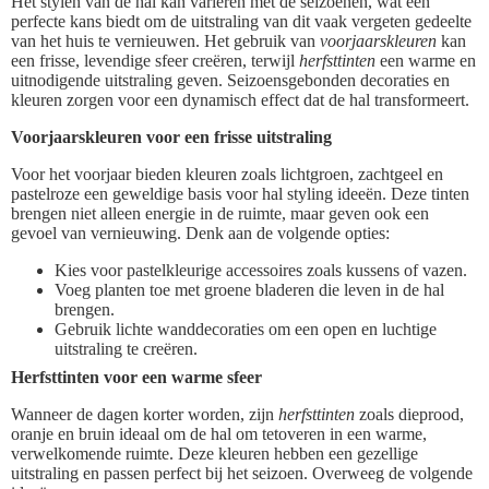
Het stylen van de hal kan variëren met de seizoenen, wat een
perfecte kans biedt om de uitstraling van dit vaak vergeten gedeelte
van het huis te vernieuwen. Het gebruik van
voorjaarskleuren
kan
een frisse, levendige sfeer creëren, terwijl
herfsttinten
een warme en
uitnodigende uitstraling geven. Seizoensgebonden decoraties en
kleuren zorgen voor een dynamisch effect dat de hal transformeert.
Voorjaarskleuren voor een frisse uitstraling
Voor het voorjaar bieden kleuren zoals lichtgroen, zachtgeel en
pastelroze een geweldige basis voor hal styling ideeën. Deze tinten
brengen niet alleen energie in de ruimte, maar geven ook een
gevoel van vernieuwing. Denk aan de volgende opties:
Kies voor pastelkleurige accessoires zoals kussens of vazen.
Voeg planten toe met groene bladeren die leven in de hal
brengen.
Gebruik lichte wanddecoraties om een open en luchtige
uitstraling te creëren.
Herfsttinten voor een warme sfeer
Wanneer de dagen korter worden, zijn
herfsttinten
zoals dieprood,
oranje en bruin ideaal om de hal om tetoveren in een warme,
verwelkomende ruimte. Deze kleuren hebben een gezellige
uitstraling en passen perfect bij het seizoen. Overweeg de volgende