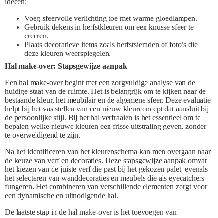
ideeën:
Voeg sfeervolle verlichting toe met warme gloedlampen.
Gebruik dekens in herfstkleuren om een knusse sfeer te
creëren.
Plaats decoratieve items zoals herfstsieraden of foto’s die
deze kleuren weerspiegelen.
Hal make-over: Stapsgewijze aanpak
Een hal make-over begint met een zorgvuldige analyse van de
huidige staat van de ruimte. Het is belangrijk om te kijken naar de
bestaande kleur, het meubilair en de algemene sfeer. Deze evaluatie
helpt bij het vaststellen van een nieuw kleurconcept dat aansluit bij
de persoonlijke stijl. Bij het hal verfraaien is het essentieel om te
bepalen welke nieuwe kleuren een frisse uitstraling geven, zonder
te overweldigend te zijn.
Na het identificeren van het kleurenschema kan men overgaan naar
de keuze van verf en decoraties. Deze stapsgewijze aanpak omvat
het kiezen van de juiste verf die past bij het gekozen palet, evenals
het selecteren van wanddecoraties en meubels die als eyecatchers
fungeren. Het combineren van verschillende elementen zorgt voor
een dynamische en uitnodigende hal.
De laatste stap in de hal make-over is het toevoegen van