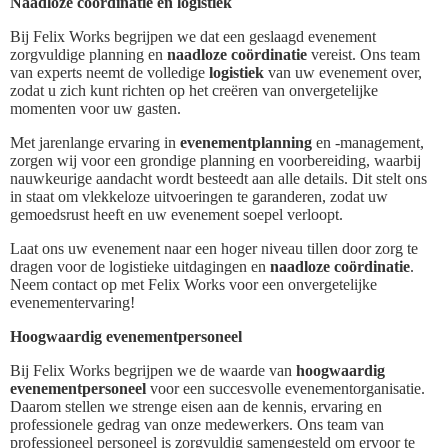
Naadloze coördinatie en logistiek
Bij Felix Works begrijpen we dat een geslaagd evenement
zorgvuldige planning en
naadloze coördinatie
vereist. Ons team
van experts neemt de volledige
logistiek
van uw evenement over,
zodat u zich kunt richten op het creëren van onvergetelijke
momenten voor uw gasten.
Met jarenlange ervaring in
evenementplanning
en -management,
zorgen wij voor een grondige planning en voorbereiding, waarbij
nauwkeurige aandacht wordt besteedt aan alle details. Dit stelt ons
in staat om vlekkeloze uitvoeringen te garanderen, zodat uw
gemoedsrust heeft en uw evenement soepel verloopt.
Laat ons uw evenement naar een hoger niveau tillen door zorg te
dragen voor de logistieke uitdagingen en
naadloze coördinatie
.
Neem contact op met Felix Works voor een onvergetelijke
evenementervaring!
Hoogwaardig evenementpersoneel
Bij Felix Works begrijpen we de waarde van
hoogwaardig
evenementpersoneel
voor een succesvolle evenementorganisatie.
Daarom stellen we strenge eisen aan de kennis, ervaring en
professionele gedrag van onze medewerkers. Ons team van
professioneel personeel is zorgvuldig samengesteld om ervoor te