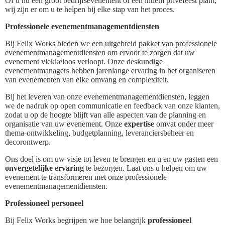
Of u nu een groot bedrijfsevenement of een intiem privéfeest plant,
wij zijn er om u te helpen bij elke stap van het proces.
Professionele evenementmanagementdiensten
Bij Felix Works bieden we een uitgebreid pakket van professionele
evenementmanagementdiensten om ervoor te zorgen dat uw
evenement vlekkeloos verloopt. Onze deskundige
evenementmanagers hebben jarenlange ervaring in het organiseren
van evenementen van elke omvang en complexiteit.
Bij het leveren van onze evenementmanagementdiensten, leggen
we de nadruk op open communicatie en feedback van onze klanten,
zodat u op de hoogte blijft van alle aspecten van de planning en
organisatie van uw evenement. Onze
expertise
omvat onder meer
thema-ontwikkeling, budgetplanning, leveranciersbeheer en
decorontwerp.
Ons doel is om uw visie tot leven te brengen en u en uw gasten een
onvergetelijke ervaring
te bezorgen. Laat ons u helpen om uw
evenement te transformeren met onze professionele
evenementmanagementdiensten.
Professioneel personeel
Bij Felix Works begrijpen we hoe belangrijk
professioneel