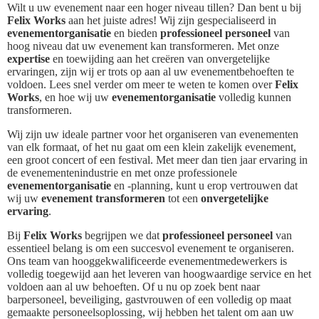
Wilt u uw evenement naar een hoger niveau tillen? Dan bent u bij
Felix Works
aan het juiste adres! Wij zijn gespecialiseerd in
evenementorganisatie
en bieden
professioneel personeel
van
hoog niveau dat uw evenement kan transformeren. Met onze
expertise
en toewijding aan het creëren van onvergetelijke
ervaringen, zijn wij er trots op aan al uw evenementbehoeften te
voldoen. Lees snel verder om meer te weten te komen over
Felix
Works
, en hoe wij uw
evenementorganisatie
volledig kunnen
transformeren.
Wij zijn uw ideale partner voor het organiseren van evenementen
van elk formaat, of het nu gaat om een klein zakelijk evenement,
een groot concert of een festival. Met meer dan tien jaar ervaring in
de evenementenindustrie en met onze professionele
evenementorganisatie
en -planning, kunt u erop vertrouwen dat
wij uw
evenement transformeren
tot een
onvergetelijke
ervaring
.
Bij
Felix Works
begrijpen we dat
professioneel personeel
van
essentieel belang is om een succesvol evenement te organiseren.
Ons team van hooggekwalificeerde evenementmedewerkers is
volledig toegewijd aan het leveren van hoogwaardige service en het
voldoen aan al uw behoeften. Of u nu op zoek bent naar
barpersoneel, beveiliging, gastvrouwen of een volledig op maat
gemaakte personeelsoplossing, wij hebben het talent om aan uw