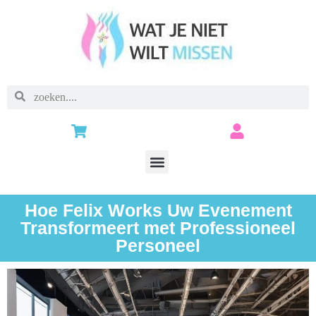
Hoe Felix Works Uw Evenement
Transformeert met Professioneel
Personeel