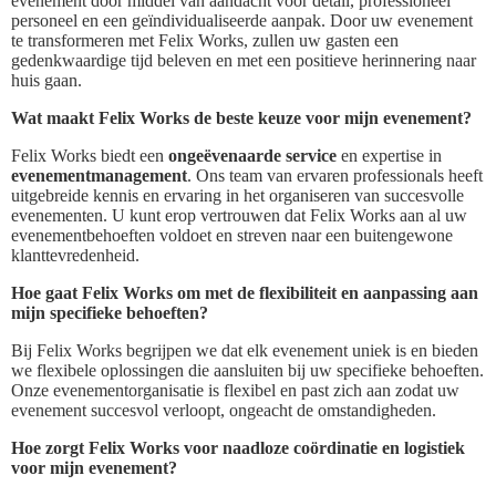
evenement door middel van aandacht voor detail, professioneel
personeel en een geïndividualiseerde aanpak. Door uw evenement
te transformeren met Felix Works, zullen uw gasten een
gedenkwaardige tijd beleven en met een positieve herinnering naar
huis gaan.
Wat maakt Felix Works de beste keuze voor mijn evenement?
Felix Works biedt een
ongeëvenaarde service
en expertise in
evenementmanagement
. Ons team van ervaren professionals heeft
uitgebreide kennis en ervaring in het organiseren van succesvolle
evenementen. U kunt erop vertrouwen dat Felix Works aan al uw
evenementbehoeften voldoet en streven naar een buitengewone
klanttevredenheid.
Hoe gaat Felix Works om met de flexibiliteit en aanpassing aan
mijn specifieke behoeften?
Bij Felix Works begrijpen we dat elk evenement uniek is en bieden
we flexibele oplossingen die aansluiten bij uw specifieke behoeften.
Onze evenementorganisatie is flexibel en past zich aan zodat uw
evenement succesvol verloopt, ongeacht de omstandigheden.
Hoe zorgt Felix Works voor naadloze coördinatie en logistiek
voor mijn evenement?