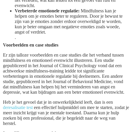
het verleden, wat kan leiden tot een gevoel van rust en
evenwicht.
Verbeterde emotionele regulatie:
Mindfulness kan je
helpen om je emoties beter te reguleren. Door je bewust te
zijn van je emoties zonder erdoor overweldigd te worden,
kun je beter omgaan met negatieve emoties zoals woede,
angst of verdriet.
.
Voorbeelden en case studies
Er zijn talloze voorbeelden en case studies die het verband tussen
mindfulness en emotioneel evenwicht illustreren. Een studie
gepubliceerd in het Journal of Clinical Psychology vond dat een
achtweekse mindfulness-training leidde tot significante
verbeteringen in emotionele regulatie bij deelnemers. Een andere
studie, gepubliceerd in het Journal of Behavioral Medicine, vond
dat mindfulness kan helpen bij het verminderen van angst en
depressie, wat kan bijdragen aan een beter emotioneel evenwicht.
Heb je het gevoel dat je in onwerkelijkheid leeft, dan is een
deresalisatie test
een effectief hulpmiddel om mee te starten, zodat je
meer inzicht krijgt van je mentale toestand. Daarna kun je hulp
zoeken bij een professional, die je begeleidt naar de weg van
herstel.